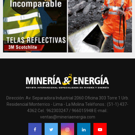
Dirección: Av. Separadora Industrial 2060 Oficina 303 Torre 1 Urb.
Residencial Monterrico - Lima - La Molina Teléfonos.: (51-1) 437-
4362 Cel.: 962303247 / 966015948 E-mail.:
ventas@mineriaenergia.com