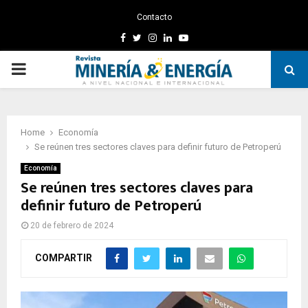
Contacto
Facebook
Twitter
Instagram
Linkedin
Youtube
PRIMARY
MENU
Home
Economía
Se reúnen tres sectores claves para definir futuro de Petroperú
Economía
Se reúnen tres sectores claves para
definir futuro de Petroperú
20 de febrero de 2024
COMPARTIR