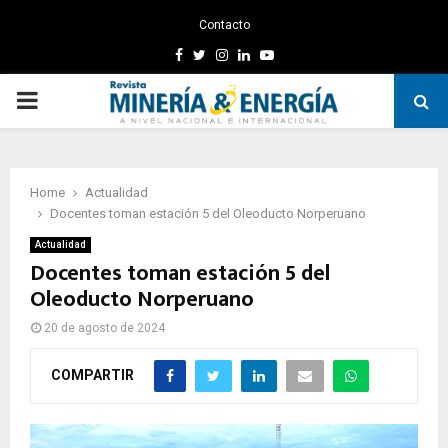
Contacto
Facebook
Twitter
Instagram
Linkedin
Youtube
PRIMARY
MENU
Home
Actualidad
Docentes toman estación 5 del Oleoducto Norperuano
Actualidad
Docentes toman estación 5 del
Oleoducto Norperuano
20 de agosto de 2024
COMPARTIR