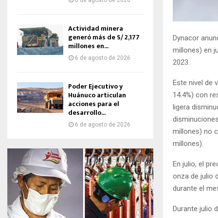
6 de agosto de 2026
Actividad minera
generó más de S/ 2,177
Dynacor anunc
millones en...
millones) en j
6 de agosto de 2026
2023.
Este nivel de
Poder Ejecutivo y
Huánuco articulan
14.4%) con re
acciones para el
ligera dismin
desarrollo...
disminuciones
6 de agosto de 2026
millones) no 
millones).
En julio, el p
onza de julio 
durante el me
Durante julio