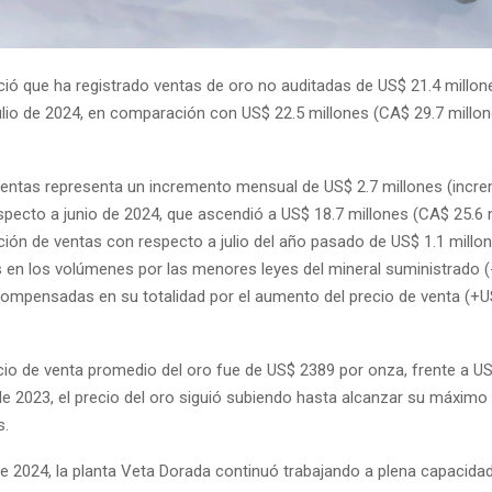
ió que ha registrado ventas de oro no auditadas de US$ 21.4 millon
ulio de 2024, en comparación con US$ 22.5 millones (CA$ 29.7 millone
 ventas representa un incremento mensual de US$ 2.7 millones (incr
specto a junio de 2024, que ascendió a US$ 18.7 millones (CA$ 25.6 m
ución de ventas con respecto a julio del año pasado de US$ 1.1 millo
 en los volúmenes por las menores leyes del mineral suministrado (
compensadas en su totalidad por el aumento del precio de venta (+U
recio de venta promedio del oro fue de US$ 2389 por onza, frente a U
de 2023, el precio del oro siguió subiendo hasta alcanzar su máximo 
s.
 de 2024, la planta Veta Dorada continuó trabajando a plena capacid