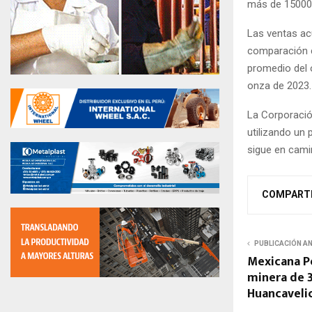
más de 15000 
Las ventas ac
comparación c
promedio del o
onza de 2023.
La Corporació
utilizando un
sigue en cami
COMPART
PUBLICACIÓN A
Mexicana P
minera de 
Huancaveli