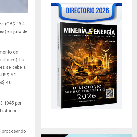
es (CA$ 29.4
s) en julio de
emento de
illones). La
nes se debe a
-US$ 5.1
S$ 4.0
S$ 1945 por
histórico
ad procesando