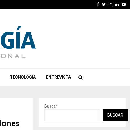
Facebook
Twitter
Instagra
Linked
Yo
TECNOLOGÍA
ENTREVISTA
Buscar
BUSCAR
lones