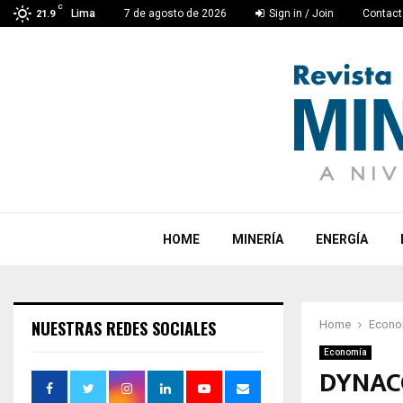
C
Lima
7 de agosto de 2026
Sign in / Join
Contact
21.9
HOME
MINERÍA
ENERGÍA
NUESTRAS REDES SOCIALES
Home
Econo
Economía
DYNACO