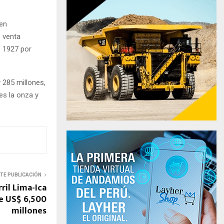
 en
e venta
$ 1927 por
 285 millones,
es la onza y
NTE PUBLICACIÓN
ril Lima-Ica
e US$ 6,500
millones