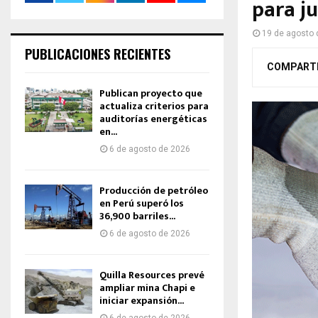
para ju
19 de agosto 
PUBLICACIONES RECIENTES
COMPART
Publican proyecto que
actualiza criterios para
auditorías energéticas
en...
6 de agosto de 2026
Producción de petróleo
en Perú superó los
36,900 barriles...
6 de agosto de 2026
Quilla Resources prevé
ampliar mina Chapi e
iniciar expansión...