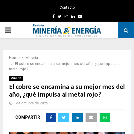
Contacto
Facebook
Twitter
Instagram
Linkedin
Youtube
PRIMARY
MENU
Home
Minería
El cobre se encamina a su mejor mes del año, ¿qué impulsa al
metal rojo?
Minería
El cobre se encamina a su mejor mes del
año, ¿qué impulsa al metal rojo?
1 de octubre de 2025
COMPARTIR