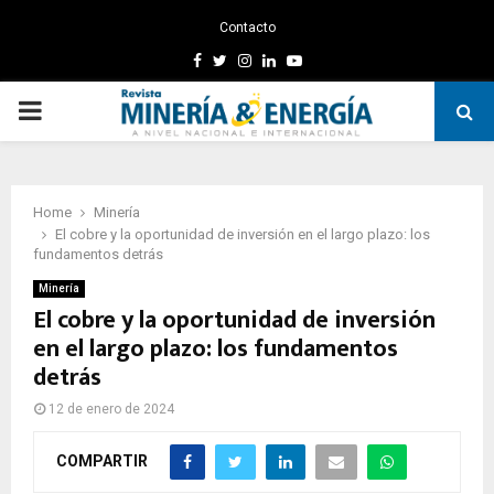
Contacto
Facebook
Twitter
Instagram
Linkedin
Youtube
PRIMARY
MENU
Home
Minería
El cobre y la oportunidad de inversión en el largo plazo: los
fundamentos detrás
Minería
El cobre y la oportunidad de inversión
en el largo plazo: los fundamentos
detrás
12 de enero de 2024
COMPARTIR