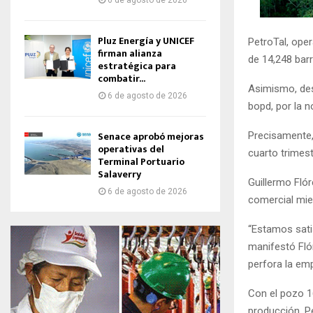
6 de agosto de 2026
Pluz Energía y UNICEF
PetroTal, ope
firman alianza
de 14,248 barr
estratégica para
combatir...
Asimismo, des
6 de agosto de 2026
bopd, por la n
Senace aprobó mejoras
Precisamente,
operativas del
cuarto trimest
Terminal Portuario
Salaverry
Guillermo Fló
6 de agosto de 2026
comercial mien
“Estamos sati
manifestó Flór
perfora la em
Con el pozo 1
producción, P