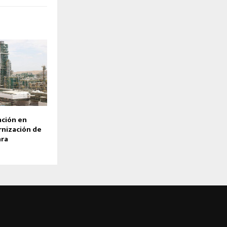
ación en
nización de
ara