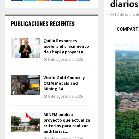
diario
12 de enero d
PUBLICACIONES RECIENTES
COMPART
Quilla Resources
acelera el crecimiento
de Chapi y proyecta...
6 de agosto de 2026
World Gold Council y
OCIM Metals and
Mining SA...
6 de agosto de 2026
MINEM publica
proyecto que actualiza
criterios para realizar
auditorías...