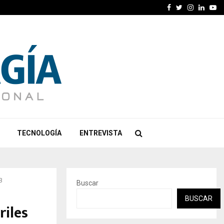
Facebook
Twitter
Instagra
Linked
Yo
TECNOLOGÍA
ENTREVISTA
3
Buscar
BUSCAR
riles