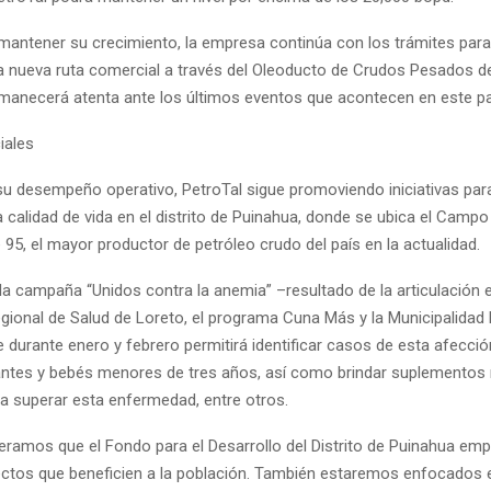
antener su crecimiento, la empresa continúa con los trámites par
a nueva ruta comercial a través del Oleoducto de Crudos Pesados d
manecerá atenta ante los últimos eventos que acontecen en este pa
iales
su desempeño operativo, PetroTal sigue promoviendo iniciativas para
a calidad de vida en el distrito de Puinahua, donde se ubica el Camp
 95, el mayor productor de petróleo crudo del país en la actualidad.
la campaña “Unidos contra la anemia” –resultado de la articulación e
gional de Salud de Loreto, el programa Cuna Más y la Municipalidad D
 durante enero y febrero permitirá identificar casos de esta afecció
ntes y bebés menores de tres años, así como brindar suplementos n
ra superar esta enfermedad, entre otros.
eramos que el Fondo para el Desarrollo del Distrito de Puinahua emp
ectos que beneficien a la población. También estaremos enfocados e