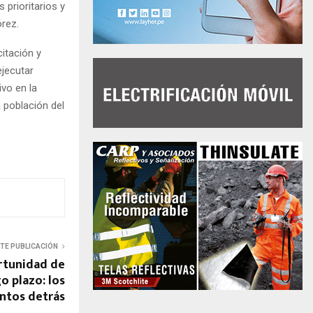
 prioritarios y
órez.
citación y
ejecutar
vo en la
 población del
NTE PUBLICACIÓN
ortunidad de
go plazo: los
tos detrás