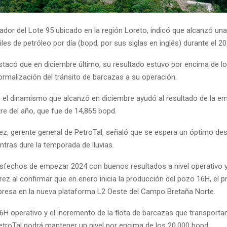
rador del Lote 95 ubicado en la región Loreto, indicó que alcanzó un
iles de petróleo por día (bopd, por sus siglas en inglés) durante el 20
tacó que en diciembre último, su resultado estuvo por encima de l
ormalización del tránsito de barcazas a su operación.
 el dinamismo que alcanzó en diciembre ayudó al resultado de la em
re del año, que fue de 14,865 bopd.
rez, gerente general de PetroTal, señaló que se espera un óptimo 
tras dure la temporada de lluvias.
sfechos de empezar 2024 con buenos resultados a nivel operativo y
ez al confirmar que en enero inicia la producción del pozo 16H, el 
presa en la nueva plataforma L2 Oeste del Campo Bretaña Norte.
6H operativo y el incremento de la flota de barcazas que transporta
etroTal podrá mantener un nivel por encima de los 20,000 bopd.