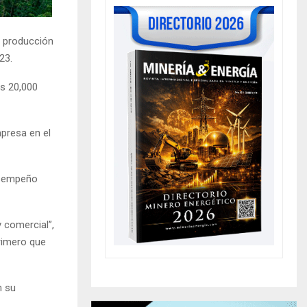
a producción
23.
os 20,000
presa en el
desempeño
 comercial”,
primero que
n su