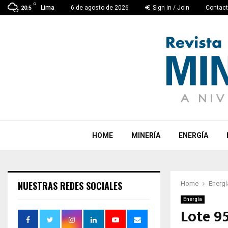
C
Lima
6 de agosto de 2026
Sign in / Join
Contac
20.5
HOME
MINERÍA
ENERGÍA
NUESTRAS REDES SOCIALES
Home
Energí
Energía
Lote 95