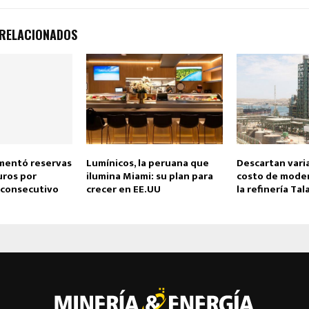
 RELACIONADOS
mentó reservas
Lumínicos, la peruana que
Descartan vari
uros por
ilumina Miami: su plan para
costo de moder
consecutivo
crecer en EE.UU
la refinería Tal