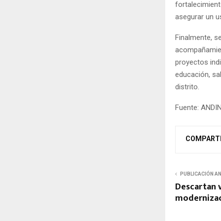
fortalecimient
asegurar un us
Finalmente, se
acompañamient
proyectos ind
educación, sa
distrito.
Fuente: ANDI
COMPART
PUBLICACIÓN A
Descartan v
modernizaci