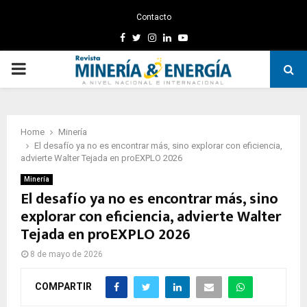
Contacto
Facebook
Twitter
Instagram
Linkedin
Youtube
PRIMARY
MENU
Home
Minería
El desafío ya no es encontrar más, sino explorar con eficiencia,
advierte Walter Tejada en proEXPLO 2026
Minería
El desafío ya no es encontrar más, sino
explorar con eficiencia, advierte Walter
Tejada en proEXPLO 2026
8 de mayo de 2026
COMPARTIR