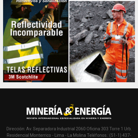
Dirección: Av. Separadora Industrial 2060 Oficina 303 Torre 1 Urb.
Residencial Monterrico - Lima - La Molina Teléfonos.: (51-1) 437-