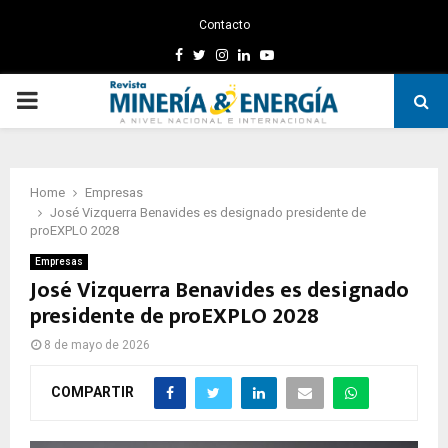
Contacto
Facebook
Twitter
Instagram
Linkedin
Youtube
PRIMARY
MENU
Home
Empresas
José Vizquerra Benavides es designado presidente de
proEXPLO 2028
Empresas
José Vizquerra Benavides es designado
presidente de proEXPLO 2028
8 de mayo de 2026
COMPARTIR