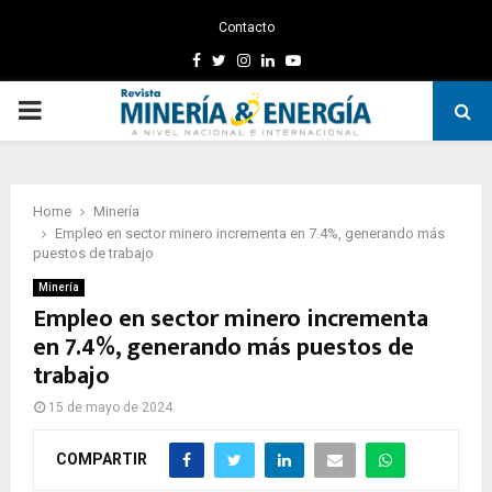
Contacto
Facebook
Twitter
Instagram
Linkedin
Youtube
PRIMARY
MENU
Home
Minería
Empleo en sector minero incrementa en 7.4%, generando más
puestos de trabajo
Minería
Empleo en sector minero incrementa
en 7.4%, generando más puestos de
trabajo
15 de mayo de 2024
COMPARTIR