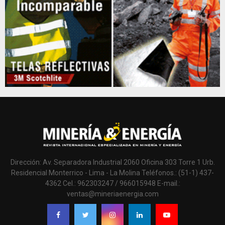
Dirección: Av. Separadora Industrial 2060 Oficina 303 Torre 1 Urb.
Residencial Monterrico - Lima - La Molina Teléfonos.: (51-1) 437-
4362 Cel.: 962303247 / 966015948 E-mail.:
ventas@mineriaenergia.com