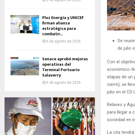
6 de agosto de 2026
Pluz Energía y UNICEF
firman alianza
estratégica para
combatir...
Se reuni
6 de agosto de 2026
de julio 
Senace aprobó mejoras
Con el objetiv
operativas del
Terminal Portuario
económico-fina
Salaverry
etapas de un 
6 de agosto de 2026
cierre), se ll
julio en el CD
Relaves y Agu
para llegar a 
sociedad en el
La cita tendr