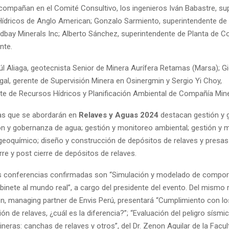
ompañan en el Comité Consultivo, los ingenieros Iván Babastre, su
ídricos de Anglo American; Gonzalo Sarmiento, superintendente de
dbay Minerals Inc; Alberto Sánchez, superintendente de Planta de C
nte.
l Aliaga, geotecnista Senior de Minera Aurífera Retamas (Marsa); G
gal, gerente de Supervisión Minera en Osinergmin y Sergio Yi Choy,
te de Recursos Hídricos y Planificación Ambiental de Compañía Min
as que se abordarán en
Relaves y Aguas 2024
destacan gestión y 
ión y gobernanza de agua; gestión y monitoreo ambiental; gestión y 
geoquímico; diseño y construcción de depósitos de relaves y presas
rre y post cierre de depósitos de relaves.
s conferencias confirmadas son “Simulación y modelado de compo
abinete al mundo real”, a cargo del presidente del evento. Del mismo 
n, managing partner de Envis Perú, presentará “Cumplimiento con l
ón de relaves, ¿cuál es la diferencia?”; “Evaluación del peligro sísmi
neras: canchas de relaves y otros”, del Dr. Zenon Aguilar de la Facul