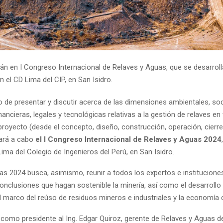
rán en I Congreso Internacional de Relaves y Aguas, que se desarrolla
en el CD Lima del CIP, en San Isidro.
o de presentar y discutir acerca de las dimensiones ambientales, soc
ncieras, legales y tecnológicas relativas a la gestión de relaves en
proyecto (desde el concepto, diseño, construcción, operación, cierre
evará a cabo
el I Congreso Internacional de Relaves y Aguas 2024
 Lima del Colegio de Ingenieros del Perú, en San Isidro.
as 2024 busca, asimismo, reunir a todos los expertos e institucione
conclusiones que hagan sostenible la minería, así como el desarrollo 
 marco del reúso de residuos mineros e industriales y la economía ci
á como presidente al Ing. Edgar Quiroz, gerente de Relaves y Aguas