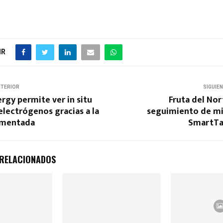
IR
NTERIOR
SIGUIE
rgy permite ver in situ
Fruta del No
electrógenos gracias a la
seguimiento de mi
umentada
SmartTa
 RELACIONADOS