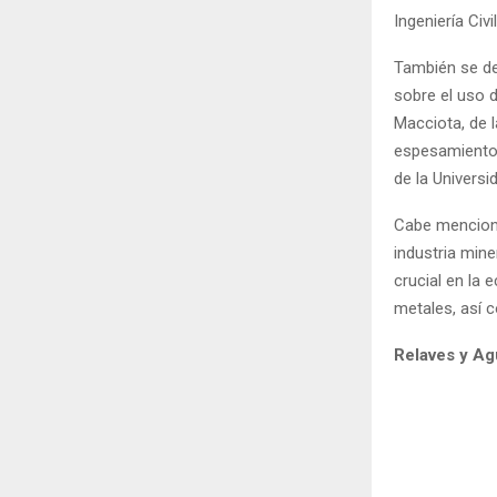
Ingeniería Civi
También se de
sobre el uso d
Macciota, de 
espesamiento d
de la Universi
Cabe menciona
industria min
crucial en la 
metales, así 
Relaves y A