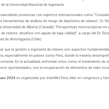
l de la Universidad Nacional de Ingeniería.
sarrollarán ponencias con expertos internacionales como “Conside
e herramientas de análisis de riesgo de depósitos de relaves”, Dr. R
la Universidad de Alberta (Canadá); “Perspectivas microscópicas en e
e relaves: desafíos con aguas de baja calidad”, a cargo del Dr. Rica
dad de Antofagasta (Chile).
r que la gestión e ingeniería de relaves son aspectos fundamentale
era, especialmente en países como Perú, donde la minería desempeñ
economía. En la actualidad, enfrentan retos como el tratamiento de s
como oportunidades, con la recuperación de elementos de valor ec
guas 2024
es organizado por InterMet Perú, líder en congresos y fer