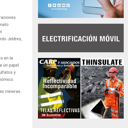
raciones
enato
l
rdo Jeldres,
s en la
a un papel
ulfatos y
onómico.
ias mineras.