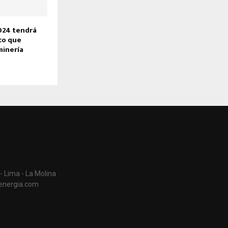
24 tendrá
co que
minería
- Lima - La Molina
aenergia.com