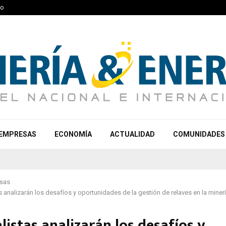
to
EMPRESAS
ECONOMÍA
ACTUALIDAD
COMUNIDADES
sas
s analizarán los desafíos y oportunidades de la gestión de relaves en la miner
listas analizarán los desafíos y