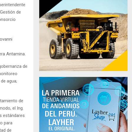
perintendente
 Gestión de
onsorcio
iovanni
era Antamina.
gobernanza de
monitoreo
 de agua;
rtamiento de
modo, el Ing.
os estándares
co para
tad de