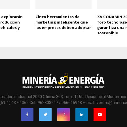
 explorarán
Cinco herramientas de
XV CONAMIN 20
producción
marketing inteligente que
foro tecnológi
ehículos y
las empresas deben adoptar
garantiza una 
sostenible
paradora Industrial 2060 Oficina 303 Torre 1 Urb. Residencial Monterrico 
 (51-1) 437-4362 Cel.: 962303247 / 966015948 E-mail.: ventas@mineri