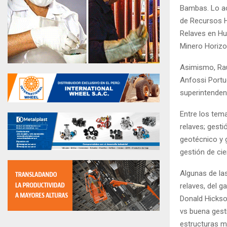
Bambas. Lo ac
de Recursos H
Relaves en Hu
Minero Horizo
Asimismo, Raú
Anfossi Portu
superintenden
Entre los tem
relaves; gest
geotécnico y 
gestión de cie
Algunas de la
relaves, del g
Donald Hickso
vs buena gesti
estructuras mi