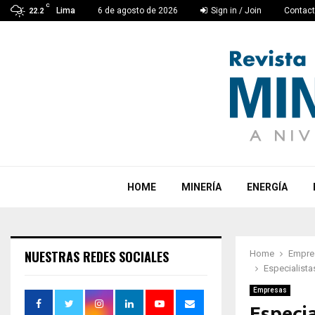
C
Lima
6 de agosto de 2026
Sign in / Join
Contac
22.2
HOME
MINERÍA
ENERGÍA
NUESTRAS REDES SOCIALES
Home
Empre
Especialista
Empresas
Especia