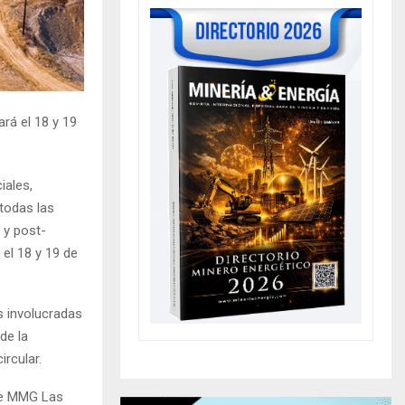
rá el 18 y 19
iales,
 todas las
 y post-
, el 18 y 19 de
s involucradas
de la
rcular.
 de MMG Las