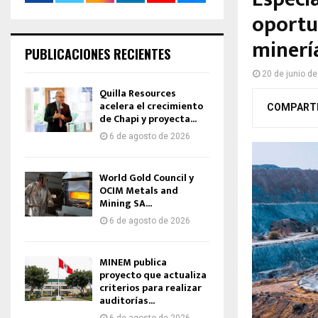
oportun
minerí
PUBLICACIONES RECIENTES
20 de junio d
Quilla Resources
acelera el crecimiento
COMPART
de Chapi y proyecta...
6 de agosto de 2026
World Gold Council y
OCIM Metals and
Mining SA...
6 de agosto de 2026
MINEM publica
proyecto que actualiza
criterios para realizar
auditorías...