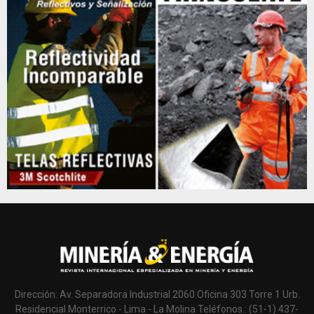
Dirección: Av. Separadora Industrial 2060 Oficina 303 Torre 1 Urb.
Residencial Monterrico - Lima - La Molina Teléfonos.: (51-1) 437-