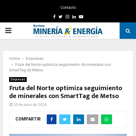
Contacto
Facebook
Twitter
Instagram
Linkedin
Youtube
PRIMARY
MENU
Home
Empresas
Fruta del Norte optimiza seguimiento de minerales con
SmartTag de Metso
Empresas
Fruta del Norte optimiza seguimiento
de minerales con SmartTag de Metso
20 de junio de 2024
COMPARTIR