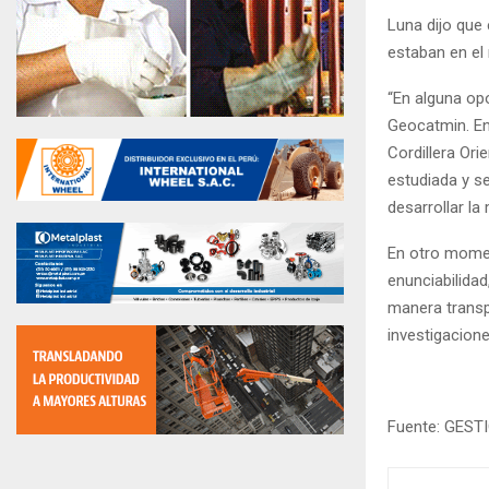
Luna dijo que
estaban en el 
“En alguna opo
Geocatmin. En 
Cordillera Or
estudiada y s
desarrollar la
En otro momen
enunciabilida
manera transp
investigacion
Fuente: GEST