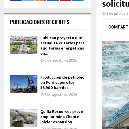
solici
3 de julio de 
PUBLICACIONES RECIENTES
COMPART
Publican proyecto que
actualiza criterios para
auditorías energéticas
en...
6 de agosto de 2026
Producción de petróleo
en Perú superó los
36,900 barriles...
6 de agosto de 2026
Quilla Resources prevé
ampliar mina Chapi e
iniciar expansión...