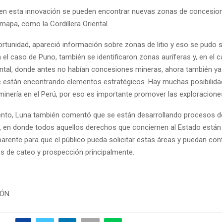
 en esta innovación se pueden encontrar nuevas zonas de concesio
mapa, como la Cordillera Oriental.
rtunidad, apareció información sobre zonas de litio y eso se pudo s
el caso de Puno, también se identificaron zonas auríferas y, en el c
iental, donde antes no habían concesiones mineras, ahora también ya
e están encontrando elementos estratégicos. Hay muchas posibilida
 minería en el Perú, por eso es importante promover las exploraciones
to, Luna también comentó que se están desarrollando procesos de
d, en donde todos aquellos derechos que conciernen al Estado están
arente para que el público pueda solicitar estas áreas y puedan con
es de cateo y prospección principalmente.
IÓN