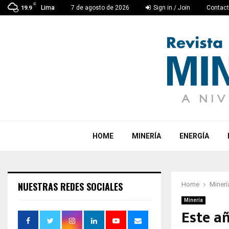
C
Lima
7 de agosto de 2026
Sign in / Join
Contac
19.9
HOME
MINERÍA
ENERGÍA
NUESTRAS REDES SOCIALES
Home
Minerí
Minería
Este a