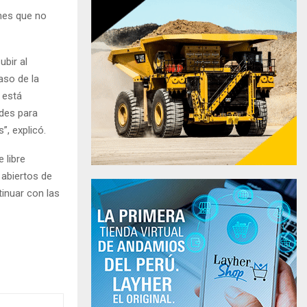
nes que no
ubir al
aso de la
 está
des para
”, explicó.
 libre
 abiertos de
tinuar con las