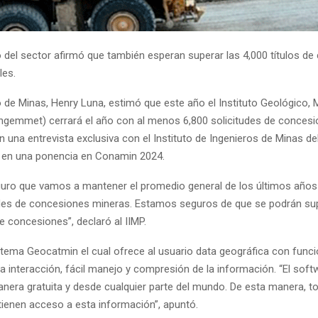
o del sector afirmó que también esperan superar las 4,000 títulos d
les.
o de Minas, Henry Luna, estimó que este año el Instituto Geológico, 
Ingemmet) cerrará el año con al menos 6,800 solicitudes de concesi
en una entrevista exclusiva con el Instituto de Ingenieros de Minas de
ar en una ponencia en Conamin 2024.
guro que vamos a mantener el promedio general de los últimos año
udes de concesiones mineras. Estamos seguros de que se podrán sup
de concesiones”, declaró al IIMP.
stema Geocatmin el cual ofrece al usuario data geográfica con funci
a interacción, fácil manejo y compresión de la información. “El sof
nera gratuita y desde cualquier parte del mundo. De esta manera, t
tienen acceso a esta información”, apuntó.