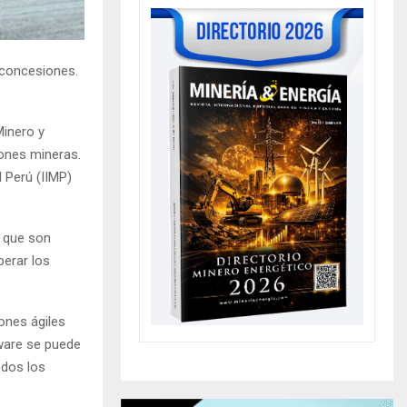
e concesiones.
Minero y
ones mineras.
l Perú (IIMP)
s que son
erar los
ones ágiles
tware se puede
odos los