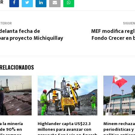
IR
NTERIOR
SIGUIE
delanta fecha de
MEF modifica reg
ara proyecto Michiquillay
Fondo Crecer en b
 RELACIONADOS
 la minería
Highlander capta US$22.3
Minem rechaza
 de 90% en
millones para avanzar con
periodísticas y 