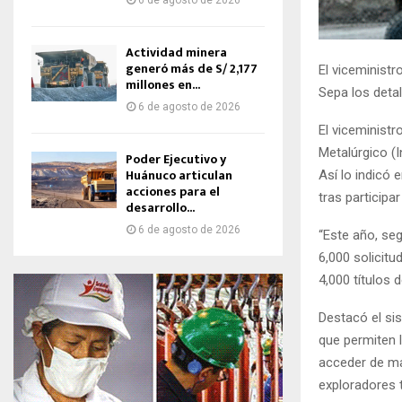
6 de agosto de 2026
Actividad minera
generó más de S/ 2,177
El viceministr
millones en...
Sepa los detal
6 de agosto de 2026
El viceministr
Metalúrgico (
Poder Ejecutivo y
Huánuco articulan
Así lo indicó 
acciones para el
tras particip
desarrollo...
6 de agosto de 2026
“Este año, se
6,000 solicit
4,000 títulos 
Destacó el si
que permiten l
acceder de ma
exploradores 