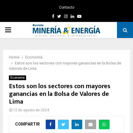
Contacto
Facebook
Twitter
Instagram
Linkedin
Youtube
PRIMARY
MENU
Home
Economía
Estos son los sectores con mayores ganancias en la Bolsa de
Valores de Lima
Economía
Estos son los sectores con mayores
ganancias en la Bolsa de Valores de
Lima
12 de agosto de 2024
COMPARTIR