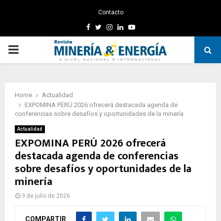
Contacto
Facebook
Twitter
Instagram
Linkedin
Youtube
PRIMARY
MENU
Home
Actualidad
EXPOMINA PERÚ 2026 ofrecerá destacada agenda de
conferencias sobre desafíos y oportunidades de la minería
Actualidad
EXPOMINA PERÚ 2026 ofrecerá
destacada agenda de conferencias
sobre desafíos y oportunidades de la
minería
9 de julio de 2026
COMPARTIR