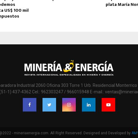
podemos
plata María No
a US$ 100 mil
impuestos
paradora Industrial 2060 Oficina 303 Torre 1 Urb. Residencial Monterrico 
 (51-1) 437-4362 Cel.: 962303247 / 966015948 E-mail.: ventas@mineri
@2022 - mineriaenergia.com. All Right Reserved. Designed and Developed by
AM