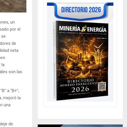
ones, un
sado por el
o se
adores de
ilidad neta
nes
 la
áles son las
 “B” a “B+”,
, mejoró la
on una
deje de