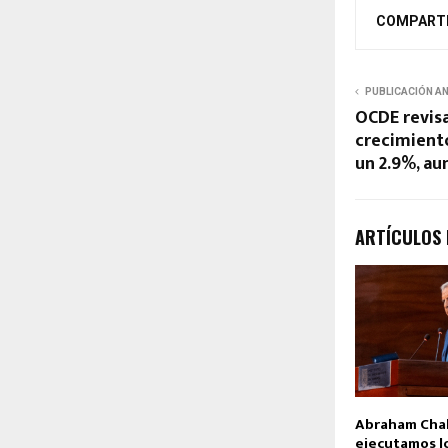
COMPART
PUBLICACIÓN A
OCDE revis
crecimiento
un 2.9%, au
ARTÍCULOS
Abraham Chah
ejecutamos l