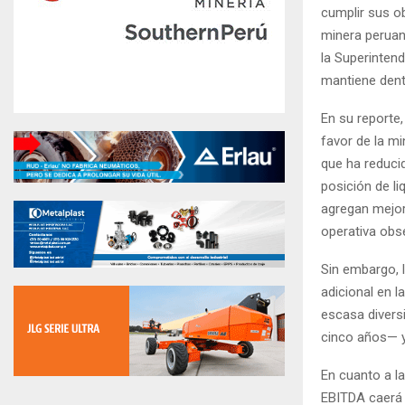
cumplir sus ob
minera peruana
la Superinten
mantiene dent
En su reporte,
favor de la mi
que ha reduci
posición de li
agregan mejor
operativa obs
Sin embargo, l
adicional en l
escasa diversi
cinco años— y
En cuanto a la
EBITDA caerá a