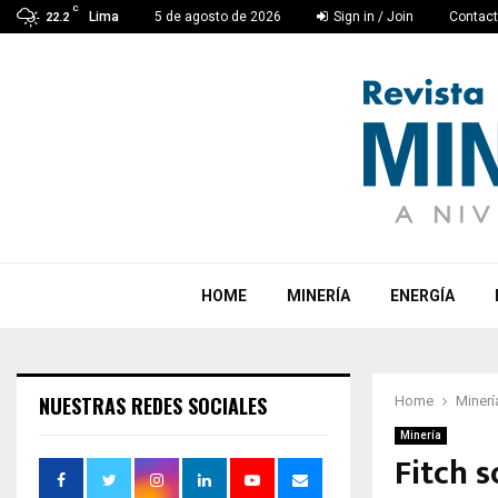
C
Lima
5 de agosto de 2026
Sign in / Join
Contac
22.2
HOME
MINERÍA
ENERGÍA
NUESTRAS REDES SOCIALES
Home
Minerí
Minería
Fitch s