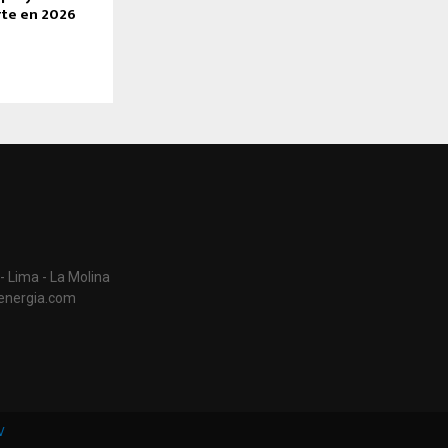
rte en 2026
- Lima - La Molina
aenergia.com
V