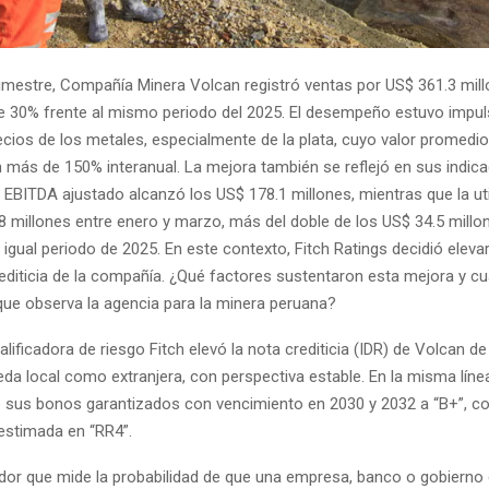
trimestre, Compañía Minera Volcan registró ventas por US$ 361.3 mill
e 30% frente al mismo periodo del 2025. El desempeño estuvo impul
ecios de los metales, especialmente de la plata, cuyo valor promedi
 más de 150% interanual. La mejora también se reflejó en sus indic
El EBITDA ajustado alcanzó los US$ 178.1 millones, mientras que la ut
 millones entre enero y marzo, más del doble de los US$ 34.5 millo
igual periodo de 2025. En este contexto, Fitch Ratings decidió elevar
rediticia de la compañía. ¿Qué factores sustentaron esta mejora y cu
que observa la agencia para la minera peruana?
calificadora de riesgo Fitch elevó la nota crediticia (IDR) de Volcan de
da local como extranjera, con perspectiva estable. En la misma línea
de sus bonos garantizados con vencimiento en 2030 y 2032 a “B+”, c
estimada en “RR4”.
ador que mide la probabilidad de que una empresa, banco o gobierno 