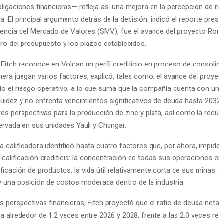
ligaciones financieras— refleja así una mejora en la percepción de r
. El principal argumento detrás de la decisión, indicó el reporte pre
dencia del Mercado de Valores (SMV), fue el avance del proyecto Ro
ro del presupuesto y los plazos establecidos.
 Fitch reconoce en Volcan un perfil crediticio en proceso de consoli
nera juegan varios factores, explicó, tales como: el avance del pro
do el riesgo operativo; a lo que suma que la compañía cuenta con un
quidez y no enfrenta vencimientos significativos de deuda hasta 2032
es perspectivas para la producción de zinc y plata, así como la rec
ervada en sus unidades Yauli y Chungar.
a calificadora identificó hasta cuatro factores que, por ahora, impi
a calificación crediticia: la concentración de todas sus operaciones e
ficación de productos, la vida útil relativamente corta de sus minas
 una posición de costos moderada dentro de la industria.
s perspectivas financieras, Fitch proyectó que el ratio de deuda net
 alrededor de 1.2 veces entre 2026 y 2028, frente a las 2.0 veces r