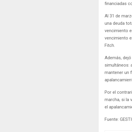
financiadas c
Al 31 de marz
una deuda tot
vencimiento e
vencimiento e
Fitch.
Además, dejó 
simultáneos: a
mantener un fl
apalancamient
Por el contrar
marcha, si la 
el apalancami
Fuente: GEST