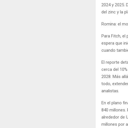
2024 y 2025. 
del zinc y la 
Romina: el mo
Para Fitch, el
espera que in
cuando tambié
El reporte de
cerca del 10%
2028. Más allá
todo, extende
analistas.
En el plano f
840 millones. 
alrededor de U
millones por a