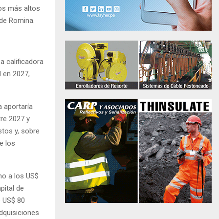
os más altos
s de Romina.
a calificadora
d en 2027,
 aportaría
tre 2027 y
stos y, sobre
e los
no a los US$
pital de
e US$ 80
adquisiciones