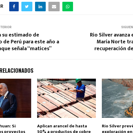
IR
NTERIOR
SIGUIE
a su estimado de
Rio Silver avanza
 de Perú para este año a
María Norte tr
nque señala “matices”
recuperación de
 RELACIONADOS
uan: Si
Aplican arancel de hasta
Rio Silver prevé
os proyectos
50% a productos de cobre
exploración en