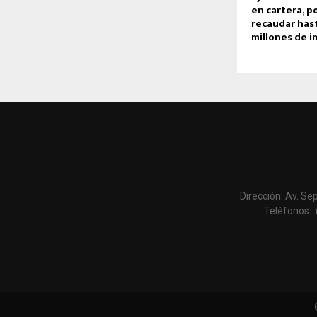
en cartera, 
recaudar hast
millones de 
Dirección: Av. Se
Teléfonos.: