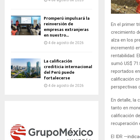
4 de agosto de 2026
Promperú impulsará la
reinversión de
En el primer 
empresas extranjeras
crecimiento d
en nuestro...
alza en los pr
4 de agosto de 2026
incrementó en
rentabilidad. 
La calificación
sumó US$ 71.8
crediticia internacional
reportados en 
del Perú puede
fortalecerse
calificación c
4 de agosto de 2026
perspectivas 
En detalle, la 
tanto en mone
calificación 
recuperación 
El IDR —indic