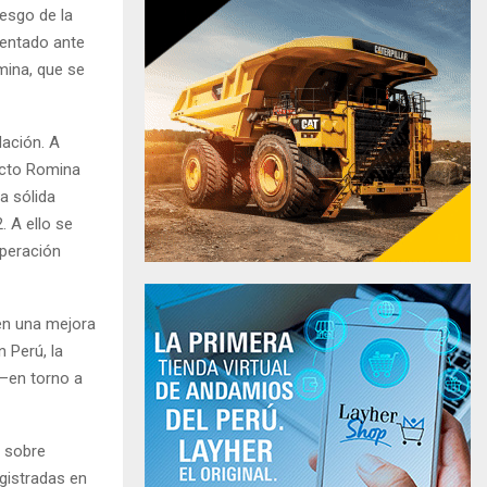
iesgo de la
sentado ante
mina, que se
dación. A
yecto Romina
a sólida
. A ello se
uperación
den una mejora
n Perú, la
 —en torno a
a sobre
egistradas en