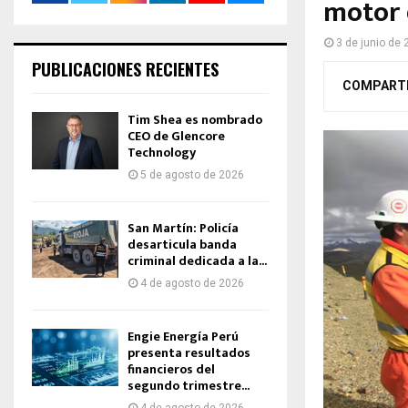
motor 
3 de junio de
PUBLICACIONES RECIENTES
COMPART
Tim Shea es nombrado
CEO de Glencore
Technology
5 de agosto de 2026
San Martín: Policía
desarticula banda
criminal dedicada a la...
4 de agosto de 2026
Engie Energía Perú
presenta resultados
financieros del
segundo trimestre...