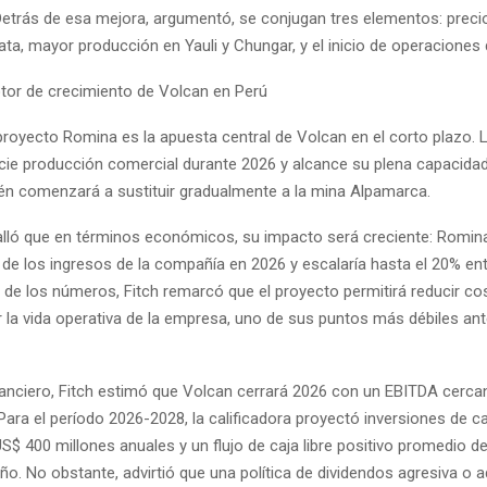
Detrás de esa mejora, argumentó, se conjugan tres elementos: preci
plata, mayor producción en Yauli y Chungar, y el inicio de operacione
tor de crecimiento de Volcan en Perú
 proyecto Romina es la apuesta central de Volcan en el corto plazo. L
icie producción comercial durante 2026 y alcance su plena capacida
n comenzará a sustituir gradualmente a la mina Alpamarca.
talló que en términos económicos, su impacto será creciente: Romina
 de los ingresos de la compañía en 2026 y escalaría hasta el 20% en
 de los números, Fitch remarcó que el proyecto permitirá reducir co
r la vida operativa de la empresa, uno de sus puntos más débiles ant
inanciero, Fitch estimó que Volcan cerrará 2026 con un EBITDA cerca
Para el período 2026-2028, la calificadora proyectó inversiones de ca
S$ 400 millones anuales y un flujo de caja libre positivo promedio d
ño. No obstante, advirtió que una política de dividendos agresiva o 