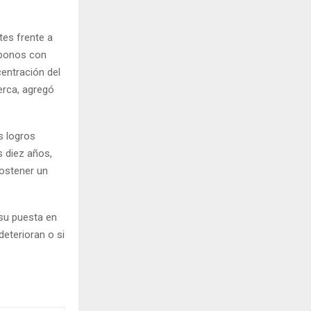
tes frente a
 bonos con
centración del
erca, agregó
s logros
s diez años,
sostener un
 su puesta en
deterioran o si