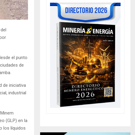
 del
por
desde el punto
 ciudades de
bamba.
 de iniciativa
al, industrial
l Minem
eo (GLP) en la
 los líquidos