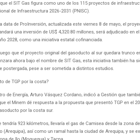
 que el SIT Gas figura como uno de los 115 proyectos de infraestruc
cional de Infraestructura 2026-2031 (PNISC).
a data de ProInversión, actualizada este viernes 8 de mayo, el proye
ndará una inversión de US$ 4,320.80 millones, será adjudicado en el
año 2028, como una iniciativa estatal cofinanciada.
uego que el proyecto original del gasoducto al sur quedara trunco e
anzara ahora bajo el nombre de SIT Gas, esta iniciativa también ha s
 postergada, pese a ser sometida a distintos estudios.
to de TGP por la costa?
stro de Energía, Arturo Vásquez Cordano, indicó a Gestión que tambi
que el Minem dé respuesta a la propuesta que presentó TGP en el 2
asoducto por la costa sur.
e tendría 923 kilómetros, llevaría el gas de Camisea desde la zona d
o (Arequipa), así como un ramal hasta la ciudad de Arequipa, y se ex
ona de Ilo (Moquegua) y Tacna.