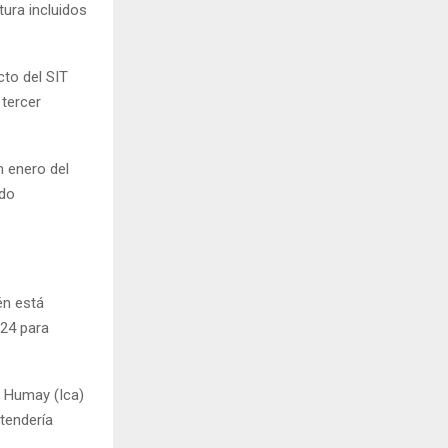
tura incluidos
cto del SIT
 tercer
n enero del
ido
én está
024 para
e Humay (Ica)
tendería