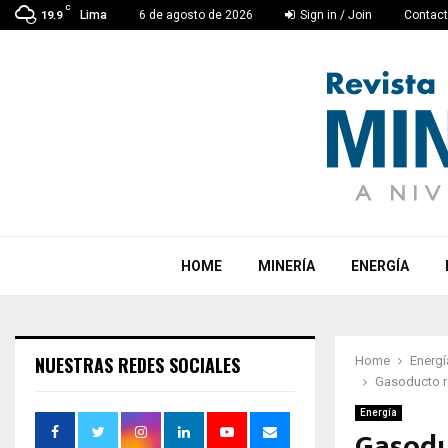
C
Lima
6 de agosto de 2026
Sign in / Join
Contac
19.9
HOME
MINERÍA
ENERGÍA
NUESTRAS REDES SOCIALES
Home
Energí
Gasoducto re
Energía
Gasodu