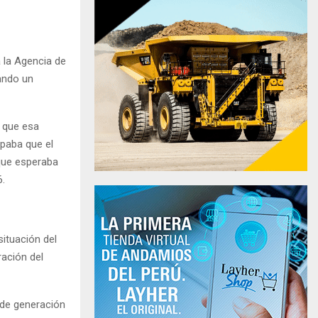
 la Agencia de
uando un
ó que esa
ipaba que el
 que esperaba
6.
ituación del
ración del
 de generación