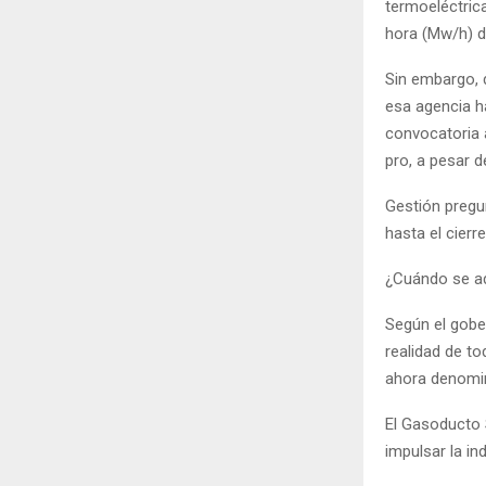
termoeléctric
hora (Mw/h) de
Sin embargo, d
esa agencia h
convocatoria 
pro, a pesar d
Gestión pregu
hasta el cierr
¿Cuándo se ad
Según el gobe
realidad de to
ahora denomin
El Gasoducto 
impulsar la ind