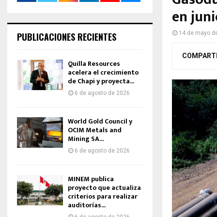
en juni
14 de mayo d
PUBLICACIONES RECIENTES
COMPART
Quilla Resources
acelera el crecimiento
de Chapi y proyecta...
6 de agosto de 2026
World Gold Council y
OCIM Metals and
Mining SA...
6 de agosto de 2026
MINEM publica
proyecto que actualiza
criterios para realizar
auditorías...