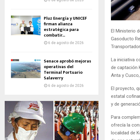
6 de agosto de 2026
Pluz Energía y UNICEF
firman alianza
estratégica para
El Ministerio 
combatir...
Gasoducto Reg
6 de agosto de 2026
Transportador
La iniciativa
Senace aprobó mejoras
operativas del
de captación 
Terminal Portuario
Anta y Cusco,
Salaverry
6 de agosto de 2026
El proyecto, q
estatal cofina
y de generació
Para complemen
ofrecía la co
localidad de 