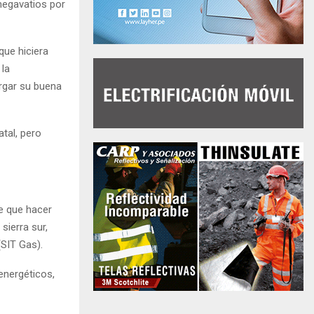
megavatios por
que hiciera
 la
rgar su buena
tal, pero
e que hacer
sierra sur,
SIT Gas).
energéticos,