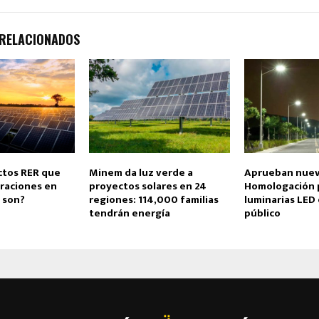
 RELACIONADOS
ctos RER que
Minem da luz verde a
Aprueban nuev
eraciones en
proyectos solares en 24
Homologación 
 son?
regiones: 114,000 familias
luminarias LED
tendrán energía
público