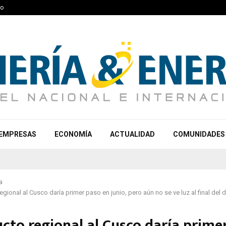
to
EMPRESAS
ECONOMÍA
ACTUALIDAD
COMUNIDADES
a
gional al Cusco daría primer paso en junio, pero aún no se ve luz al final del 
cto regional al Cusco daría prime