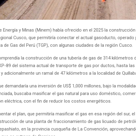
de Energía y Minas (Minem) había ofrecido en el 2025 la construcción
ional Cusco, que permitiría conectar el actual gasoducto, operado 
a de Gas del Perú (TGP), con algunas ciudades de la región Cusco.
 comprendía la construcción de una tubería de gas de 314 kilómetros 
KP-89 del sistema actual de transporte de gas por ductos, hasta las
 y adicionalmente un ramal de 47 kilómetros a la localidad de Quilla
ue demandaría una inversión de US$ 1,000 millones, bajo la modalidad
nciada, buscaba masificar el gas natural para uso doméstico, comerci
n eléctrica, con el fin de reducir los costos energéticos.
tar el plan, que permitiría masificar el gas en esa región del sur, e
nstrucción de una planta de fraccionamiento de gas licuado de petról
Kepashiato, en la provincia cusqueña de La Convención, aprovechando