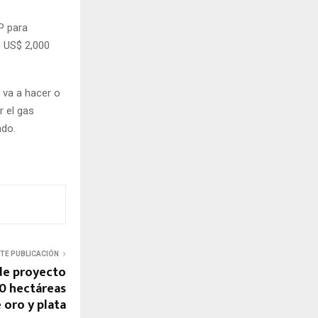
P para
e US$ 2,000
 va a hacer o
r el gas
ndo.
NTE PUBLICACIÓN
de proyecto
0 hectáreas
 oro y plata