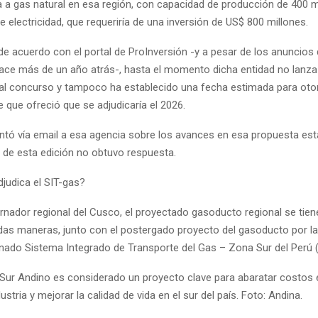
a a gas natural en esa región, con capacidad de producción de 400 
 electricidad, que requeriría de una inversión de US$ 800 millones.
e acuerdo con el portal de ProInversión -y a pesar de los anuncios 
ace más de un año atrás-, hasta el momento dicha entidad no lanza
al concurso y tampoco ha establecido una fecha estimada para oto
e que ofreció que se adjudicaría el 2026.
ntó vía email a esa agencia sobre los avances en esa propuesta esta
e de esta edición no obtuvo respuesta.
judica el SIT-gas?
rnador regional del Cusco, el proyectado gasoducto regional se tien
das maneras, junto con el postergado proyecto del gasoducto por la 
ado Sistema Integrado de Transporte del Gas – Zona Sur del Perú (
Sur Andino es considerado un proyecto clave para abaratar costos 
ustria y mejorar la calidad de vida en el sur del país. Foto: Andina.