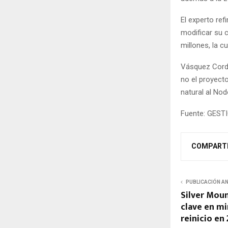
El experto ref
modificar su c
millones, la c
Vásquez Corda
no el proyecto
natural al Nod
Fuente: GEST
COMPART
PUBLICACIÓN A
Silver Mou
clave en mi
reinicio en