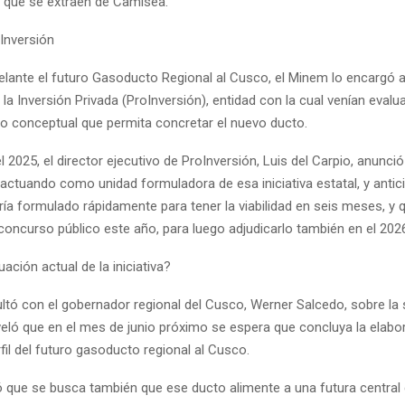
l que se extraen de Camisea.
Inversión
elante el futuro Gasoducto Regional al Cusco, el Minem lo encargó a
a Inversión Privada (ProInversión), entidad con la cual venían eval
co conceptual que permita concretar el nuevo ducto.
del 2025, el director ejecutivo de ProInversión, Luis del Carpio, anunci
actuando como unidad formuladora de esa iniciativa estatal, y antic
ría formulado rápidamente para tener la viabilidad en seis meses, y
concurso público este año, para luego adjudicarlo también en el 202
uación actual de la iniciativa?
ltó con el gobernador regional del Cusco, Werner Salcedo, sobre la s
veló que en el mes de junio próximo se espera que concluya la elabo
fil del futuro gasoducto regional al Cusco.
ó que se busca también que ese ducto alimente a una futura central