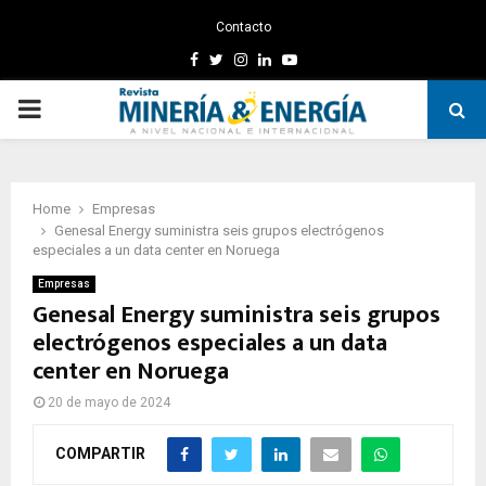
Contacto
Facebook
Twitter
Instagram
Linkedin
Youtube
PRIMARY
MENU
Home
Empresas
Genesal Energy suministra seis grupos electrógenos
especiales a un data center en Noruega
Empresas
Genesal Energy suministra seis grupos
electrógenos especiales a un data
center en Noruega
20 de mayo de 2024
COMPARTIR