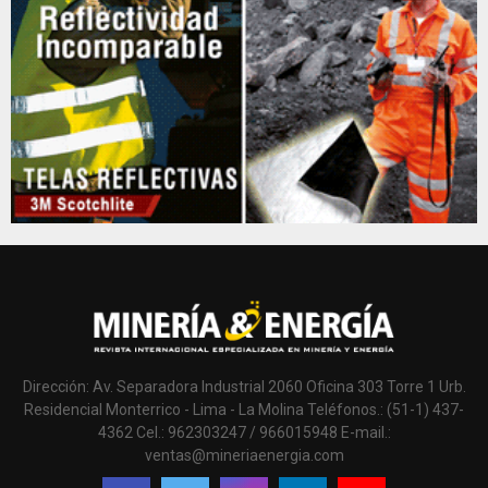
Dirección: Av. Separadora Industrial 2060 Oficina 303 Torre 1 Urb.
Residencial Monterrico - Lima - La Molina Teléfonos.: (51-1) 437-
4362 Cel.: 962303247 / 966015948 E-mail.:
ventas@mineriaenergia.com