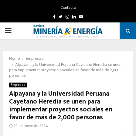
Contacto
Facebook
Twitter
Instagram
Linkedin
Youtube
PRIMARY
MENU
Home
Empresas
Alpayana y la Universidad Peruana Cayetano Heredia se unen
para implementar proyectos sociales en favor de más de 2,000
personas
Empresas
Alpayana y la Universidad Peruana
Cayetano Heredia se unen para
implementar proyectos sociales en
favor de más de 2,000 personas
20 de mayo de 2024