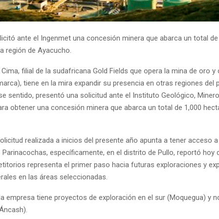
olicitó ante el Ingenmet una concesión minera que abarca un total de
la región de Ayacucho.
 Cima, filial de la sudafricana Gold Fields que opera la mina de oro y
rca), tiene en la mira expandir su presencia en otras regiones del 
ese sentido, presentó una solicitud ante el Instituto Geológico, Miner
ra obtener una concesión minera que abarca un total de 1,000 hect
 solicitud realizada a inicios del presente año apunta a tener acceso 
e Parinacochas, específicamente, en el distrito de Pullo, reportó hoy 
etitorios representa el primer paso hacia futuras exploraciones y ex
rales en las áreas seleccionadas.
la empresa tiene proyectos de exploración en el sur (Moquegua) y n
Áncash).