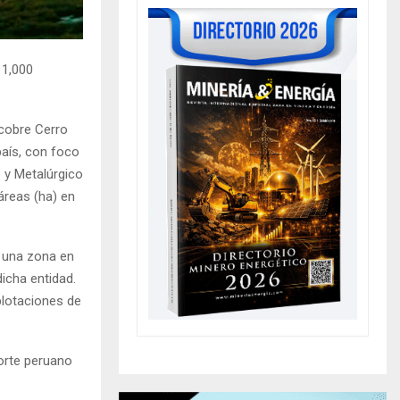
 1,000
 cobre Cerro
país, con foco
o y Metalúrgico
áreas (ha) en
a una zona en
dicha entidad.
plotaciones de
orte peruano