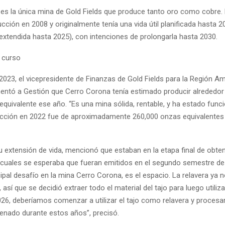
es la única mina de Gold Fields que produce tanto oro como cobre.
ucción en 2008 y originalmente tenía una vida útil planificada hasta 2
extendida hasta 2025), con intenciones de prolongarla hasta 2030.
 curso
2023, el vicepresidente de Finanzas de Gold Fields para la Región A
ntó a Gestión que Cerro Corona tenía estimado producir alrededor
equivalente ese año. “Es una mina sólida, rentable, y ha estado fun
ucción en 2022 fue de aproximadamente 260,000 onzas equivalentes 
u extensión de vida, mencionó que estaban en la etapa final de obte
 cuales se esperaba que fueran emitidos en el segundo semestre de
ipal desafío en la mina Cerro Corona, es el espacio. La relavera ya 
así que se decidió extraer todo el material del tajo para luego utili
026, deberíamos comenzar a utilizar el tajo como relavera y procesar
enado durante estos años”, precisó.