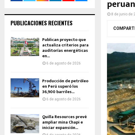
peruan
8 de junio de
PUBLICACIONES RECIENTES
COMPART
Publican proyecto que
actualiza criterios para
auditorías energéticas
en...
6 de agosto de 2026
Producción de petróleo
en Perú superó los
36,900 barriles...
6 de agosto de 2026
Quilla Resources prevé
ampliar mina Chapi e
iniciar expansión...