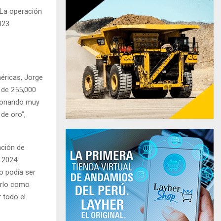
 La operación
023
méricas, Jorge
 de 255,000
cionando muy
de oro”,
nción de
 2024.
no podía ser
zarlo como
 todo el