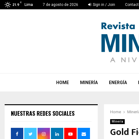
C
Lima
7 de agosto de 2026
Sign in / Join
Contact
21.9
HOME
MINERÍA
ENERGÍA
NUESTRAS REDES SOCIALES
Home
Minerí
Minería
Gold F