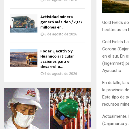
6 de agosto de 2026
Actividad minera
generó más de S/ 2,177
Gold Fields s
millones en...
hectáreas en 
6 de agosto de 2026
Gold Fields La
Corona (Cajama
Poder Ejecutivo y
Huánuco articulan
en el sur. En 
acciones para el
(Ingemmet) pa
desarrollo...
Ayacucho.
6 de agosto de 2026
En detalle, la
la provincia d
Este tipo de p
recursos mine
Actualmente, 
(Cajamarca y 