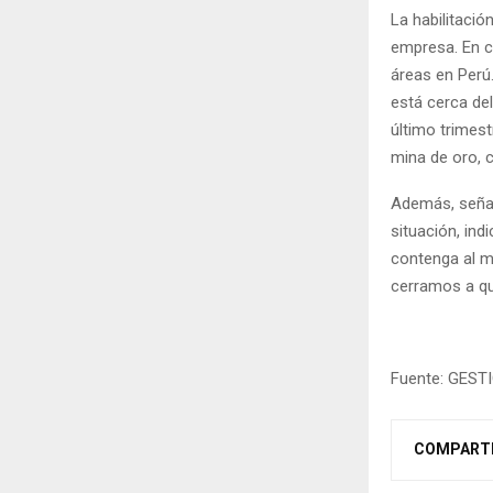
La habilitació
empresa. En c
áreas en Perú
está cerca de
último trimest
mina de oro, 
Además, señal
situación, ind
contenga al m
cerramos a que
Fuente: GEST
COMPART