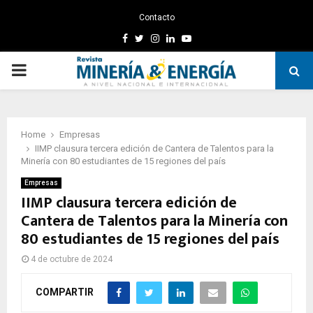
Contacto
Facebook
Twitter
Instagram
Linkedin
Youtube
PRIMARY
MENU
Home
Empresas
IIMP clausura tercera edición de Cantera de Talentos para la
Minería con 80 estudiantes de 15 regiones del país
Empresas
IIMP clausura tercera edición de
Cantera de Talentos para la Minería con
80 estudiantes de 15 regiones del país
4 de octubre de 2024
COMPARTIR