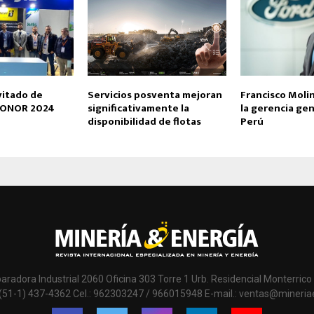
nvitado de
Servicios posventa mejoran
Francisco Moli
PONOR 2024
significativamente la
la gerencia gen
disponibilidad de flotas
Perú
paradora Industrial 2060 Oficina 303 Torre 1 Urb. Residencial Monterrico 
 (51-1) 437-4362 Cel.: 962303247 / 966015948 E-mail.: ventas@mineri