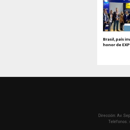
Brasil, país i
honor de EX
Dirección: Av. Se
Teléfonos.: