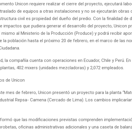
mento Unicon requiere realizar el cierre del proyecto, ejecutará lab
traslado de equipos a otras instalaciones y no se ejecutarán obras 
structura civil es propiedad del dueño del predio. Con la finalidad de 
e impactos que pudiera generar el desarrollo del proyecto, Unicon p
 mismo al Ministerio de la Producción (Produce) y podrá recibir apo
e la población hasta el próximo 20 de febrero, en el marco de las n
 Ciudadana.
dad, la compañía cuenta con operaciones en Ecuador, Chile y Perú. E
28 plantas, 402 mixers (unidades mezcladoras) y 2,072 empleados.
os de Unicon
ste mes de febrero, Unicon presentó un proyecto para la planta “Mater
Industrial Repsa- Camena (Cercado de Lima). Los cambios implicarían
nformó que las modificaciones previstas comprenden implementaci
probetas, oficinas administrativas adicionales y una caseta de balan