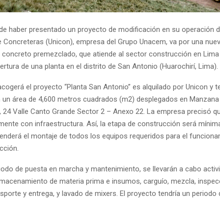
de haber presentado un proyecto de modificación en su operación 
e Concreteras (Unicon), empresa del Grupo Unacem, va por una nueva 
 concreto premezclado, que atiende al sector construcción en Lima 
ertura de una planta en el distrito de San Antonio (Huarochirí, Lima).
acogerá el proyecto “Planta San Antonio” es alquilado por Unicon y t
n un área de 4,600 metros cuadrados (m2) desplegados en Manzana C
23, 24 Valle Canto Grande Sector 2 – Anexo 22. La empresa precisó q
mente con infraestructura. Así, la etapa de construcción será mínim
nderá el montaje de todos los equipos requeridos para el funciona
cción.
riodo de puesta en marcha y mantenimiento, se llevarán a cabo activ
lmacenamiento de materia prima e insumos, carguío, mezcla, inspec
sporte y entrega, y lavado de mixers. El proyecto tendría un periodo d