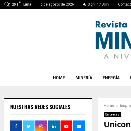
C
Lima
6 de agosto de 2026
Sign in / Join
Contac
20.2
HOME
MINERÍA
ENERGÍA
NUESTRAS REDES SOCIALES
Home
Empre
Empresas
Unicon