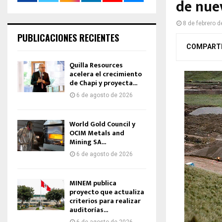
de nue
8 de febrero 
PUBLICACIONES RECIENTES
COMPART
Quilla Resources
acelera el crecimiento
de Chapi y proyecta...
6 de agosto de 2026
World Gold Council y
OCIM Metals and
Mining SA...
6 de agosto de 2026
MINEM publica
proyecto que actualiza
criterios para realizar
auditorías...