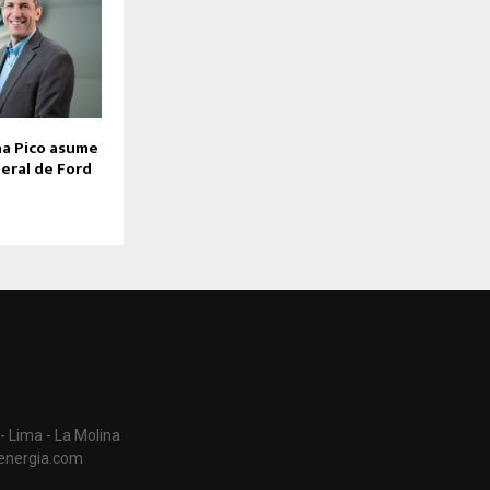
na Pico asume
eral de Ford
- Lima - La Molina
aenergia.com