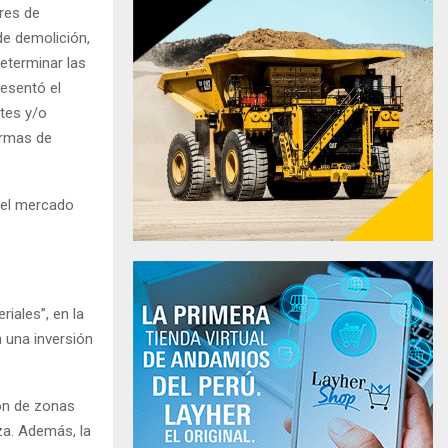
ores de
de demolición,
determinar las
resentó el
rtes y/o
ormas de
n el mercado
iales”, en la
 una inversión
ón de zonas
za. Además, la