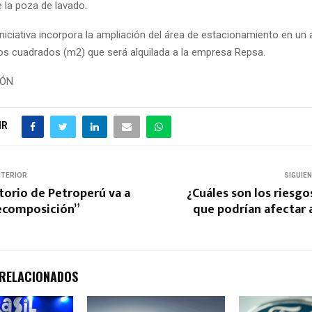
 la poza de lavado.
niciativa incorpora la ampliación del área de estacionamiento en un 
os cuadrados (m2) que será alquilada a la empresa Repsa.
IÓN
IR
NTERIOR
SIGUIE
torio de Petroperú va a
¿Cuáles son los riesg
recomposición”
que podrían afectar a
 RELACIONADOS