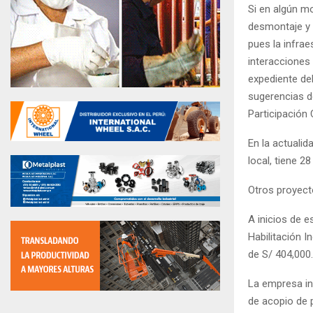
Si en algún mo
desmontaje y 
pues la infrae
interacciones 
expediente del
sugerencias d
Participación
En la actuali
local, tiene 
Otros proyect
A inicios de e
Habilitación 
de S/ 404,000.
La empresa i
de acopio de 