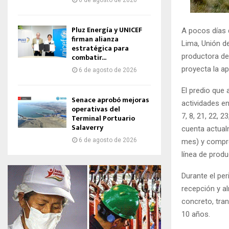
6 de agosto de 2026
Pluz Energía y UNICEF
A pocos días 
firman alianza
Lima, Unión d
estratégica para
productora de
combatir...
proyecta la ap
6 de agosto de 2026
El predio que 
Senace aprobó mejoras
actividades e
operativas del
7, 8, 21, 22, 
Terminal Portuario
Salaverry
cuenta actual
6 de agosto de 2026
mes) y compre
línea de produ
Durante el pe
recepción y a
concreto, tran
10 años.