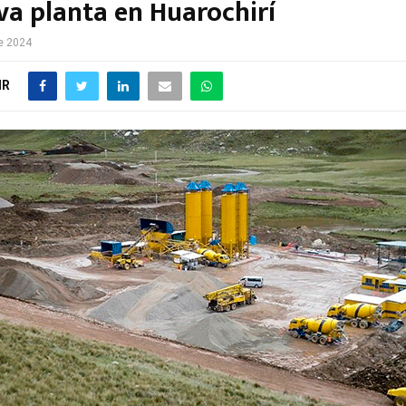
va planta en Huarochirí
de 2024
IR