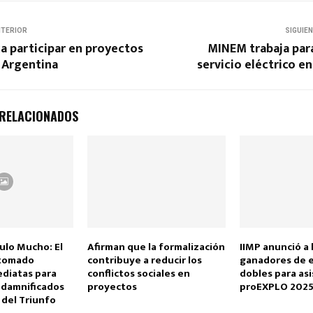
NTERIOR
SIGUIE
a participar en proyectos
MINEM trabaja par
 Argentina
servicio eléctrico en
 RELACIONADOS
ulo Mucho: El
Afirman que la formalización
IIMP anunció a 
 tomado
contribuye a reducir los
ganadores de 
ediatas para
conflictos sociales en
dobles para asi
 damnificados
proyectos
proEXPLO 202
a del Triunfo