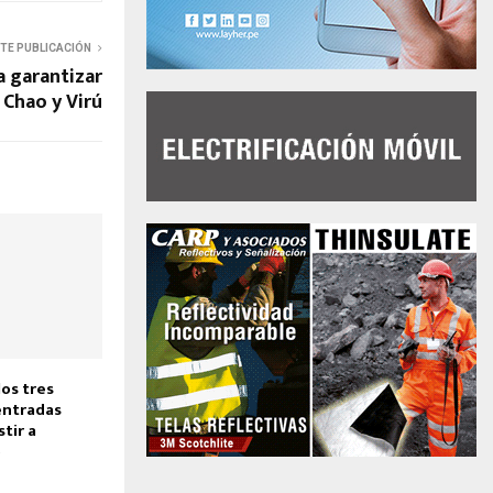
NTE PUBLICACIÓN
a garantizar
 Chao y Virú
los tres
entradas
stir a
5