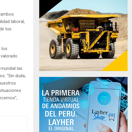
re ambos
lidad laboral,
de tus
 los
 valorado.
 mundial las
os. “Sin duda,
nuestros
situaciones
recemos”,