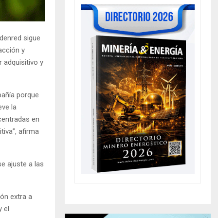
denred sigue
acción y
adquisitivo y
mpañía porque
eve la
centradas en
iva”, afirma
e ajuste a las
ón extra a
y el