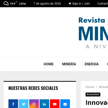
C
Lima
7 de agosto de 2026
Sign in / Join
Contac
19.9
HOME
MINERÍA
ENERGÍA
NUESTRAS REDES SOCIALES
Home
Actual
Actualidad
Innovac