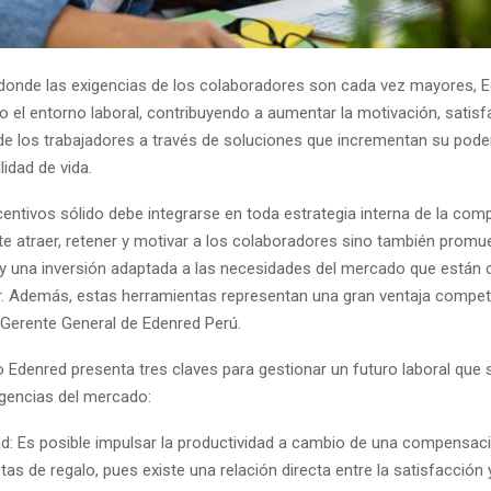
onde las exigencias de los colaboradores son cada vez mayores, E
o el entorno laboral, contribuyendo a aumentar la motivación, satisf
 los trabajadores a través de soluciones que incrementan su poder 
idad de vida.
centivos sólido debe integrarse en toda estrategia interna de la co
te atraer, retener y motivar a los colaboradores sino también promu
 y una inversión adaptada a las necesidades del mercado que están 
r. Además, estas herramientas representan una gran ventaja competit
 Gerente General de Edenred Perú.
 Edenred presenta tres claves para gestionar un futuro laboral que s
igencias del mercado:
ad: Es posible impulsar la productividad a cambio de una compensaci
etas de regalo, pues existe una relación directa entre la satisfacción 