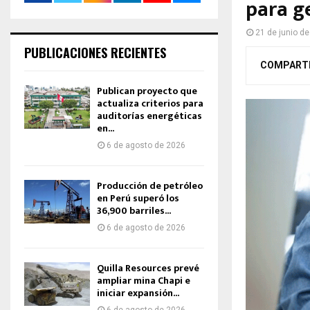
para ge
21 de junio d
PUBLICACIONES RECIENTES
COMPART
Publican proyecto que
actualiza criterios para
auditorías energéticas
en...
6 de agosto de 2026
Producción de petróleo
en Perú superó los
36,900 barriles...
6 de agosto de 2026
Quilla Resources prevé
ampliar mina Chapi e
iniciar expansión...