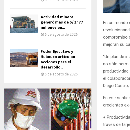
6 de agosto de 2026
Actividad minera
generó más de S/ 2,177
En un mundo d
millones en...
revolucionand
6 de agosto de 2026
compromiso de
mejoran su cal
Poder Ejecutivo y
Huánuco articulan
“Un plan de in
acciones para el
no sólo permi
desarrollo...
productividad
6 de agosto de 2026
el colaborado
Diego Castro,
En ese sentido
crecientes ex
● Productivid
través de tarj