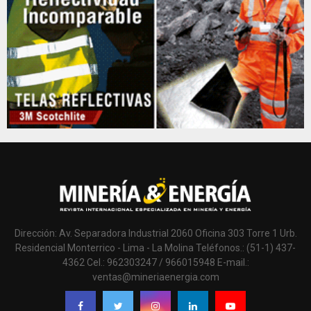
Dirección: Av. Separadora Industrial 2060 Oficina 303 Torre 1 Urb.
Residencial Monterrico - Lima - La Molina Teléfonos.: (51-1) 437-
4362 Cel.: 962303247 / 966015948 E-mail.:
ventas@mineriaenergia.com