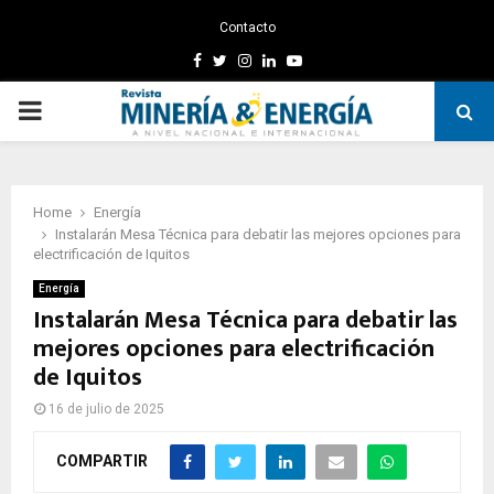
Contacto
Facebook
Twitter
Instagram
Linkedin
Youtube
PRIMARY
MENU
Home
Energía
Instalarán Mesa Técnica para debatir las mejores opciones para
electrificación de Iquitos
Energía
Instalarán Mesa Técnica para debatir las
mejores opciones para electrificación
de Iquitos
16 de julio de 2025
COMPARTIR