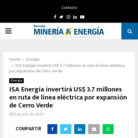
Contacto
Facebook
Twitter
Instagram
Linkedin
Youtube
PRIMARY
MENU
Home
Energía
ISA Energía invertirá US$ 3.7 millones en ruta de línea eléctrica
por expansión de Cerro Verde
Energía
ISA Energía invertirá US$ 3.7 millones
en ruta de línea eléctrica por expansión
de Cerro Verde
8 de julio de 2026
COMPARTIR