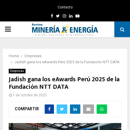
Contacto
Facebook
Twitter
Instagram
Linkedin
Youtube
PRIMARY
MENU
Home
Empresas
Jadish gana los eAwards Perú 2025 de la Fundación NTT DATA
Empresas
Jadish gana los eAwards Perú 2025 de la
Fundación NTT DATA
1 de octubre de 2025
COMPARTIR