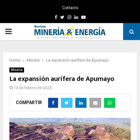
Contacto
Facebook
Twitter
Instagram
Linkedin
Youtube
PRIMARY
MENU
Home
Minería
La expansión aurífera de Apumayo
Minería
La expansión aurífera de Apumayo
14 de febrero de 2024
COMPARTIR