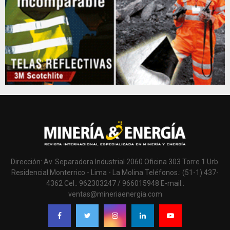
Dirección: Av. Separadora Industrial 2060 Oficina 303 Torre 1 Urb.
Residencial Monterrico - Lima - La Molina Teléfonos.: (51-1) 437-
4362 Cel.: 962303247 / 966015948 E-mail.:
ventas@mineriaenergia.com