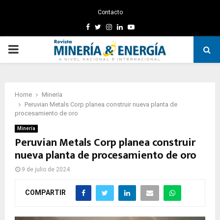
Contacto
Facebook
Twitter
Instagram
Linkedin
Youtube
PRIMARY
MENU
Home
Minería
Peruvian Metals Corp planea construir nueva planta de
procesamiento de oro
Minería
Peruvian Metals Corp planea construir
nueva planta de procesamiento de oro
9 de julio de 2024
COMPARTIR