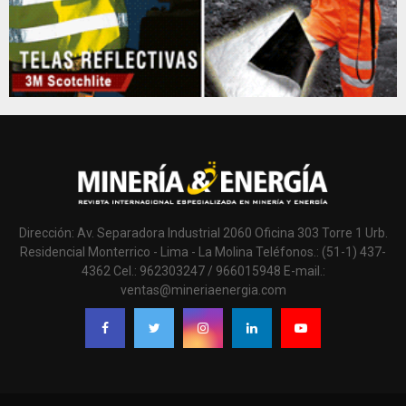
Dirección: Av. Separadora Industrial 2060 Oficina 303 Torre 1 Urb.
Residencial Monterrico - Lima - La Molina Teléfonos.: (51-1) 437-
4362 Cel.: 962303247 / 966015948 E-mail.:
ventas@mineriaenergia.com