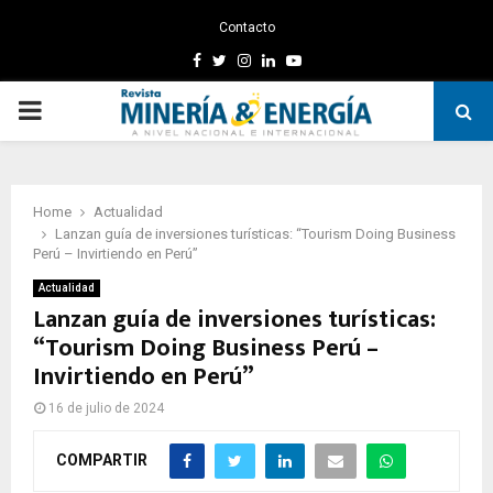
Contacto
Facebook
Twitter
Instagram
Linkedin
Youtube
PRIMARY
MENU
Home
Actualidad
Lanzan guía de inversiones turísticas: “Tourism Doing Business
Perú – Invirtiendo en Perú”
Actualidad
Lanzan guía de inversiones turísticas:
“Tourism Doing Business Perú –
Invirtiendo en Perú”
16 de julio de 2024
COMPARTIR