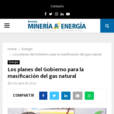
Contacto
Facebook
Twitter
Instagram
Linkedin
Youtube
PRIMARY
MENU
Home
Energía
Los planes del Gobierno para la masificación del gas natural
Energía
Los planes del Gobierno para la
masificación del gas natural
4 de abril de 2024
COMPARTIR