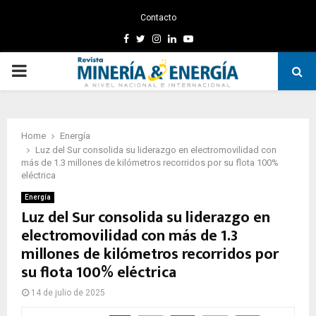
Contacto
Facebook
Twitter
Instagram
Linkedin
Youtube
PRIMARY
MENU
Home
Energía
Luz del Sur consolida su liderazgo en electromovilidad con
más de 1.3 millones de kilómetros recorridos por su flota 100%
eléctrica
Energía
Luz del Sur consolida su liderazgo en
electromovilidad con más de 1.3
millones de kilómetros recorridos por
su flota 100% eléctrica
14 de julio de 2025