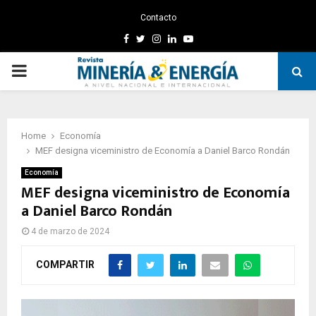
Contacto
Facebook
Twitter
Instagram
Linkedin
Youtube
PRIMARY
MENU
Home
Economía
MEF designa viceministro de Economía a Daniel Barco Rondán
Economía
MEF designa viceministro de Economía
a Daniel Barco Rondán
4 de marzo de 2024
COMPARTIR