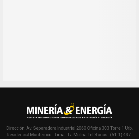
Dirección: Av. Separadora Industrial 2060 Oficina 303 Torre 1 Urb.
Residencial Monterrico - Lima - La Molina Teléfonos.: (51-1) 437-