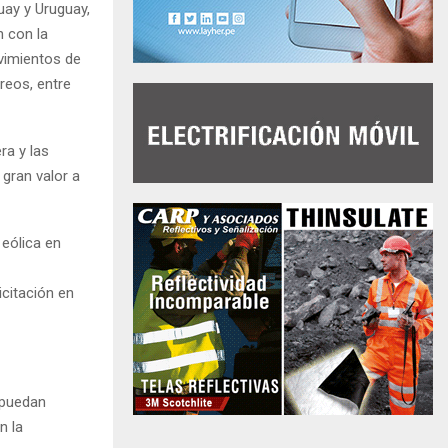
uay y Uruguay,
n con la
ovimientos de
rreos, entre
ra y las
gran valor a
 eólica en
icitación en
e puedan
n la