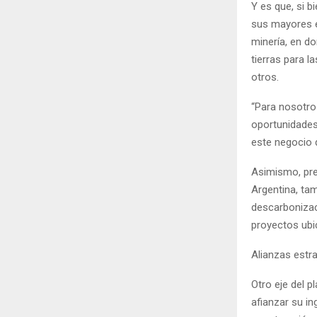
Y es que, si 
sus mayores e
minería, en d
tierras para l
otros.
“Para nosotro
oportunidades
este negocio 
Asimismo, pre
Argentina, tam
descarbonizaci
proyectos ubic
Alianzas estr
Otro eje del p
afianzar su in