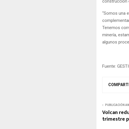
construcción 
“Somos una e
complementar 
Tenemos conve
minería, esta
algunos proces
Fuente: GEST
COMPART
PUBLICACIÓN A
Volcan redu
trimestre p