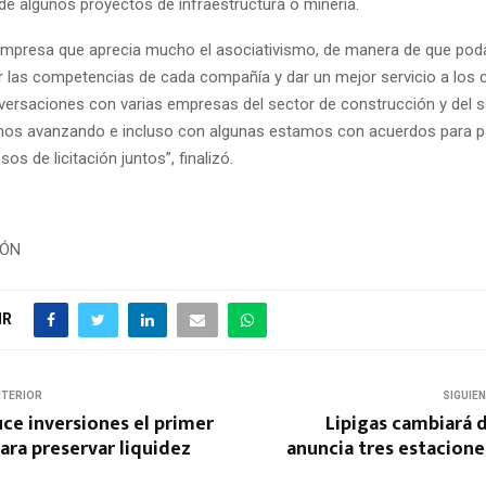
de algunos proyectos de infraestructura o minería.
mpresa que aprecia mucho el asociativismo, de manera de que po
las competencias de cada compañía y dar un mejor servicio a los c
rsaciones con varias empresas del sector de construcción y del se
mos avanzando e incluso con algunas estamos con acuerdos para pa
os de licitación juntos”, finalizó.
IÓN
IR
NTERIOR
SIGUIE
ce inversiones el primer
Lipigas cambiará 
ara preservar liquidez
anuncia tres estacion