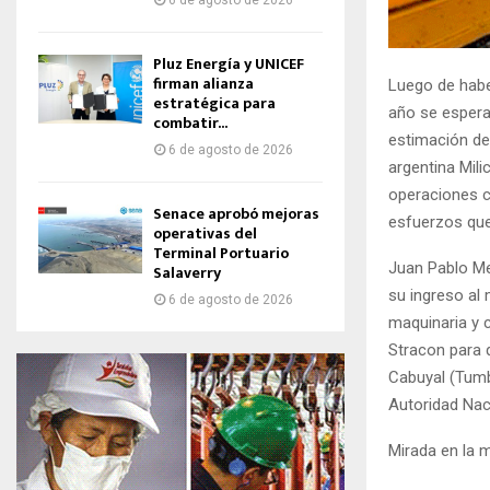
6 de agosto de 2026
Pluz Energía y UNICEF
firman alianza
Luego de haber
estratégica para
año se espera
combatir...
estimación de
6 de agosto de 2026
argentina Mili
operaciones c
Senace aprobó mejoras
esfuerzos que 
operativas del
Terminal Portuario
Juan Pablo Me
Salaverry
su ingreso al
6 de agosto de 2026
maquinaria y c
Stracon para 
Cabuyal (Tumb
Autoridad Nac
Mirada en la m