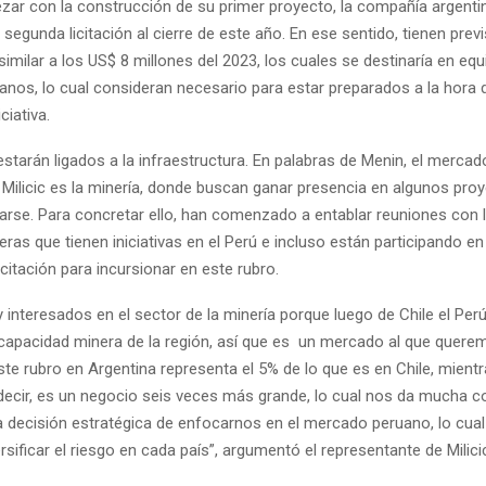
ezar con la construcción de su primer proyecto, la compañía argenti
segunda licitación al cierre de este año. En ese sentido, tienen previ
similar a los US$ 8 millones del 2023, los cuales se destinaría en eq
nos, lo cual consideran necesario para estar preparados a la hora d
ciativa.
estarán ligados a la infraestructura. En palabras de Menin, el merca
a Milicic es la minería, donde buscan ganar presencia en algunos pro
ciarse. Para concretar ello, han comenzado a entablar reuniones con 
as que tienen iniciativas en el Perú e incluso están participando e
citación para incursionar en este rubro.
interesados en el sector de la minería porque luego de Chile el Perú
capacidad minera de la región, así que es un mercado al que quere
ste rubro en Argentina representa el 5% de lo que es en Chile, mient
 decir, es un negocio seis veces más grande, lo cual nos da mucha c
a decisión estratégica de enfocarnos en el mercado peruano, lo cua
ersificar el riesgo en cada país”, argumentó el representante de Milici