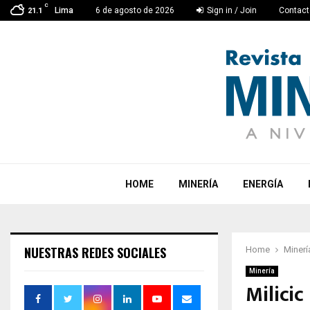
C
Lima
6 de agosto de 2026
Sign in / Join
Contact
21.1
HOME
MINERÍA
ENERGÍA
NUESTRAS REDES SOCIALES
Home
Minerí
Minería
Milicic