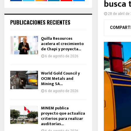
busca 
28 de abril de
PUBLICACIONES RECIENTES
COMPART
Quilla Resources
acelera el crecimiento
de Chapi y proyecta...
6 de agosto de 2026
World Gold Council y
OCIM Metals and
Mining SA...
6 de agosto de 2026
MINEM publica
proyecto que actualiza
criterios para realizar
auditorías...