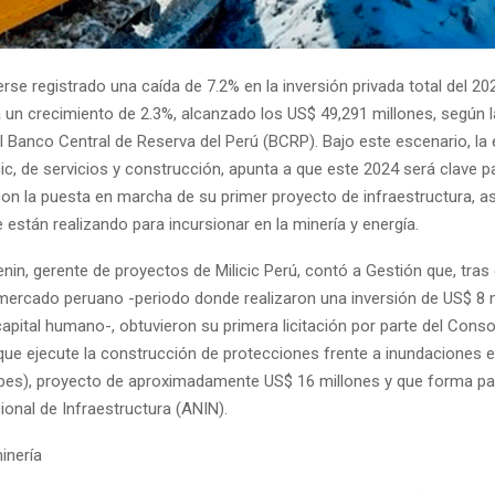
se registrado una caída de 7.2% en la inversión privada total del 20
 un crecimiento de 2.3%, alcanzado los US$ 49,291 millones, según l
l Banco Central de Reserva del Perú (BCRP). Bajo este escenario, l
cic, de servicios y construcción, apunta a que este 2024 será clave p
on la puesta en marcha de su primer proyecto de infraestructura, a
están realizando para incursionar en la minería y energía.
nin, gerente de proyectos de Milicic Perú, contó a Gestión que, tra
 mercado peruano -periodo donde realizaron una inversión de US$ 8 
apital humano-, obtuvieron su primera licitación por parte del Cons
que ejecute la construcción de protecciones frente a inundaciones 
es), proyecto de aproximadamente US$ 16 millones y que forma par
ional de Infraestructura (ANIN).
inería