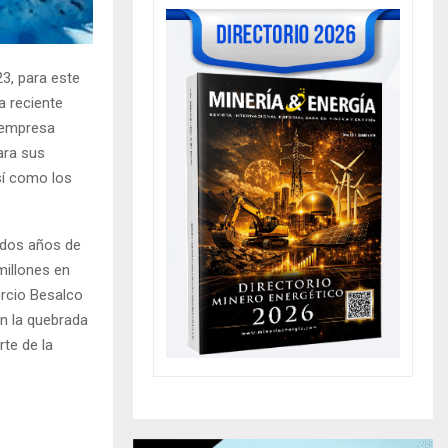
23, para este
a reciente
a empresa
ara sus
sí como los
s dos años de
millones en
orcio Besalco
en la quebrada
te de la