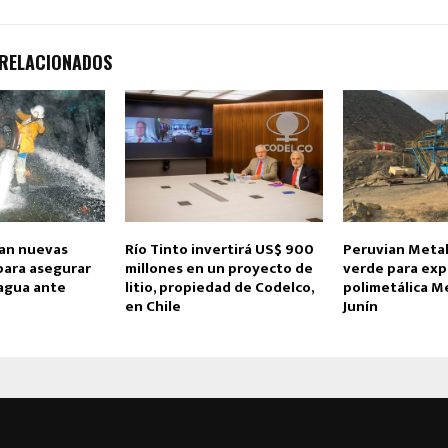
 RELACIONADOS
an nuevas
Río Tinto invertirá US$ 900
Peruvian Metal
para asegurar
millones en un proyecto de
verde para exp
 agua ante
litio, propiedad de Codelco,
polimetálica M
en Chile
Junín