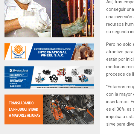
Así, tras emp
conseguir una 
una inversión 
recursos huma
su segunda ini
Pero no solo 
atractivo par
están por ini
medianas miner
procesos de li
“Estamos muy 
con la mayor 
insertarnos. E
es el 30%, es
impulsa a est
sirve para div