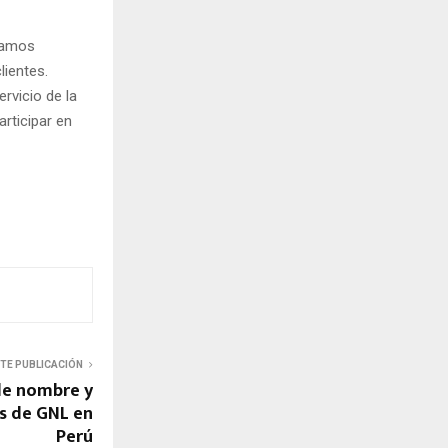
damos
lientes.
rvicio de la
rticipar en
NTE PUBLICACIÓN
de nombre y
es de GNL en
Perú