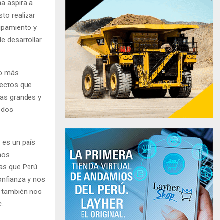
na aspira a
sto realizar
uipamiento y
e desarrollar
do más
yectos que
las grandes y
n dos
 es un país
mos
ras que Perú
onfianza y nos
l también nos
c.