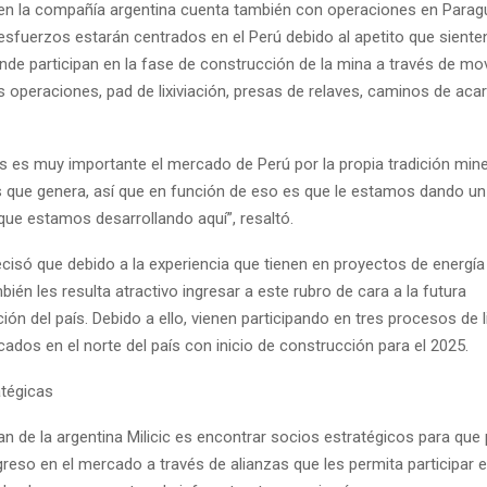
bien la compañía argentina cuenta también con operaciones en Parag
sfuerzos estarán centrados en el Perú debido al apetito que siente
onde participan en la fase de construcción de la mina a través de m
as operaciones, pad de lixiviación, presas de relaves, caminos de aca
s es muy importante el mercado de Perú por la propia tradición mine
 que genera, así que en función de eso es que le estamos dando un 
que estamos desarrollando aquí”, resaltó.
cisó que debido a la experiencia que tienen en proyectos de energía
bién les resulta atractivo ingresar a este rubro de cara a la futura
ón del país. Debido a ello, vienen participando en tres procesos de l
ados en el norte del país con inicio de construcción para el 2025.
atégicas
lan de la argentina Milicic es encontrar socios estratégicos para qu
greso en el mercado a través de alianzas que les permita participar e