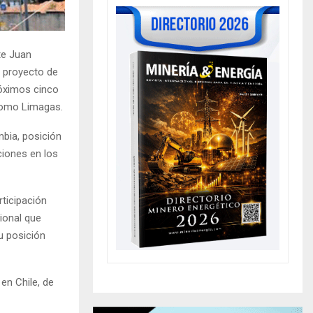
te Juan
l proyecto de
róximos cinco
como Limagas.
mbia, posición
ciones en los
rticipación
ional que
u posición
 en Chile, de