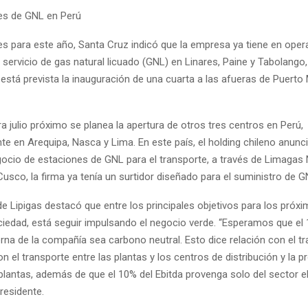
es de GNL en Perú
nes para este año, Santa Cruz indicó que la empresa ya tiene en oper
servicio de gas natural licuado (GNL) en Linares, Paine y Tabolango,
stá prevista la inauguración de una cuarta a las afueras de Puerto 
 julio próximo se planea la apertura de otros tres centros en Perú,
e en Arequipa, Nasca y Lima. En este país, el holding chileno anunci
gocio de estaciones de GNL para el transporte, a través de Limagas 
Cusco, la firma ya tenía un surtidor diseñado para el suministro de G
de Lipigas destacó que entre los principales objetivos para los próx
ciedad, está seguir impulsando el negocio verde. “Esperamos que el 
rna de la compañía sea carbono neutral. Esto dice relación con el t
con el transporte entre las plantas y los centros de distribución y la p
plantas, además de que el 10% del Ebitda provenga solo del sector el
residente.