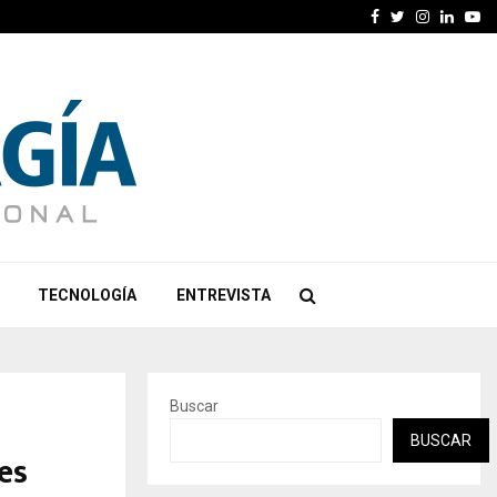
Facebook
Twitter
Instagra
Linked
Yo
TECNOLOGÍA
ENTREVISTA
Buscar
BUSCAR
es