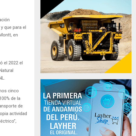
ación
 y que para el
Montt, en
ó el 2022 el
Natural
NL.
imos cinco
100% de la
ransporte de
ropia actividad
éctrico”,