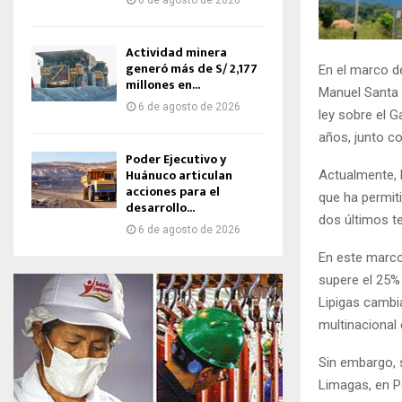
6 de agosto de 2026
Actividad minera
generó más de S/ 2,177
En el marco de
millones en...
Manuel Santa 
6 de agosto de 2026
ley sobre el 
años, junto c
Poder Ejecutivo y
Huánuco articulan
Actualmente, l
acciones para el
que ha permit
desarrollo...
dos últimos te
6 de agosto de 2026
En este marco
supere el 25% 
Lipigas cambi
multinacional 
Sin embargo, s
Limagas, en Pe