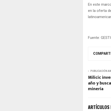
En este marco
en la oferta d
latinoamerica
Fuente: GEST
COMPART
PUBLICACIÓN A
Milicic inv
año y busca
minería
ARTÍCULOS