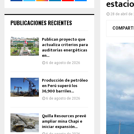
estaci
28 de abril de
PUBLICACIONES RECIENTES
COMPART
Publican proyecto que
actualiza criterios para
auditorías energéticas
en...
6 de agosto de 2026
Producción de petróleo
en Perú superó los
36,900 barriles...
6 de agosto de 2026
Quilla Resources prevé
ampliar mina Chapi e
iniciar expansión...