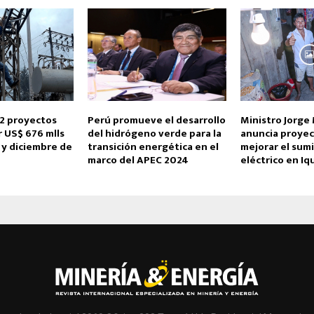
12 proyectos
Perú promueve el desarrollo
Ministro Jorge
r US$ 676 mlls
del hidrógeno verde para la
anuncia proyec
 y diciembre de
transición energética en el
mejorar el sumi
marco del APEC 2024
eléctrico en Iq