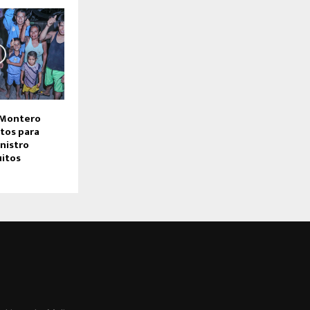
 Montero
tos para
nistro
uitos