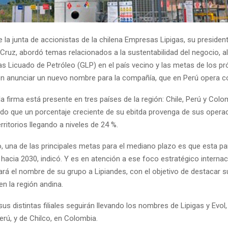
 la junta de accionistas de la chilena Empresas Lipigas, su presiden
Cruz, abordó temas relacionados a la sustentabilidad del negocio, a
Gas Licuado de Petróleo (GLP) en el país vecino y las metas de los p
on anunciar un nuevo nombre para la compañía, que en Perú opera 
a firma está presente en tres países de la región: Chile, Perú y Colo
ido que un porcentaje creciente de su ebitda provenga de sus opera
rritorios llegando a niveles de 24 %.
, una de las principales metas para el mediano plazo es que esta pa
hacia 2030, indicó. Y es en atención a ese foco estratégico internac
ará el nombre de su grupo a Lipiandes, con el objetivo de destacar s
en la región andina.
us distintas filiales seguirán llevando los nombres de Lipigas y Evol,
rú, y de Chilco, en Colombia.