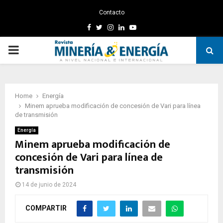
Contacto
Facebook
Twitter
Instagram
Linkedin
Youtube
PRIMARY
MENU
Home
Energía
Minem aprueba modificación de concesión de Vari para línea
de transmisión
Energía
Minem aprueba modificación de
concesión de Vari para línea de
transmisión
14 de junio de 2024
COMPARTIR