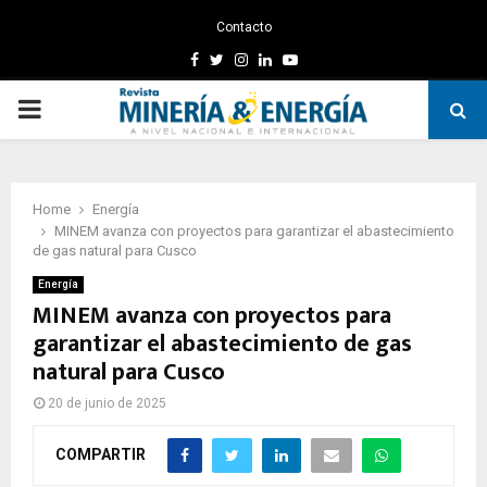
Contacto
Facebook
Twitter
Instagram
Linkedin
Youtube
PRIMARY
MENU
Home
Energía
MINEM avanza con proyectos para garantizar el abastecimiento
de gas natural para Cusco
Energía
MINEM avanza con proyectos para
garantizar el abastecimiento de gas
natural para Cusco
20 de junio de 2025
COMPARTIR