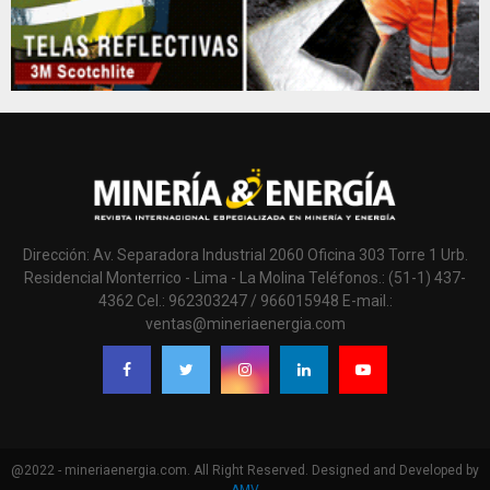
Dirección: Av. Separadora Industrial 2060 Oficina 303 Torre 1 Urb.
Residencial Monterrico - Lima - La Molina Teléfonos.: (51-1) 437-
4362 Cel.: 962303247 / 966015948 E-mail.:
ventas@mineriaenergia.com
@2022 - mineriaenergia.com. All Right Reserved. Designed and Developed by