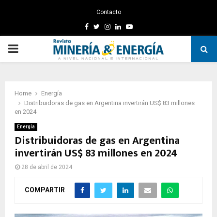
Contacto
Facebook
Twitter
Instagram
Linkedin
Youtube
PRIMARY
MENU
Home
Energía
Distribuidoras de gas en Argentina invertirán US$ 83 millones
en 2024
Energía
Distribuidoras de gas en Argentina
invertirán US$ 83 millones en 2024
28 de abril de 2024
COMPARTIR