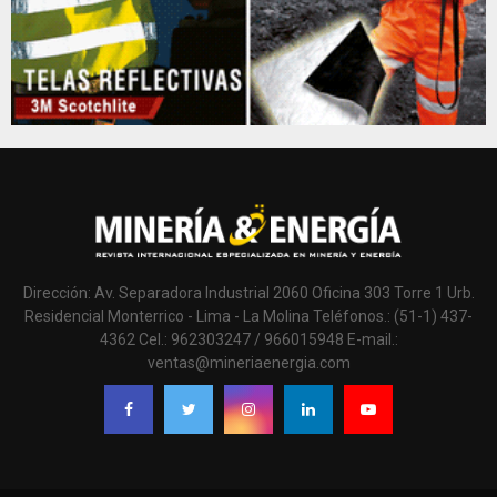
Dirección: Av. Separadora Industrial 2060 Oficina 303 Torre 1 Urb.
Residencial Monterrico - Lima - La Molina Teléfonos.: (51-1) 437-
4362 Cel.: 962303247 / 966015948 E-mail.:
ventas@mineriaenergia.com