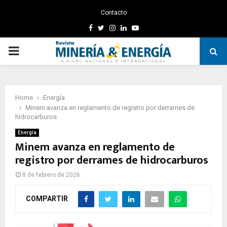
Contacto
Facebook
Twitter
Instagram
Linkedin
Youtube
PRIMARY
MENU
Home
Energía
Minem avanza en reglamento de registro por derrames de
hidrocarburos
Energía
Minem avanza en reglamento de
registro por derrames de hidrocarburos
8 de febrero de 2026
COMPARTIR