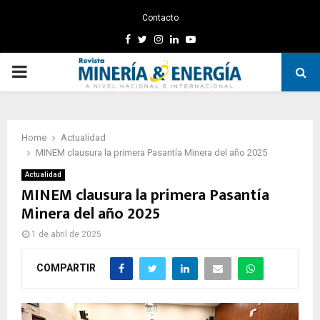
Contacto
Facebook
Twitter
Instagram
Linkedin
Youtube
PRIMARY
MENU
Home
Actualidad
MINEM clausura la primera Pasantía Minera del año 2025
Actualidad
MINEM clausura la primera Pasantía
Minera del año 2025
1 de abril de 2025
COMPARTIR