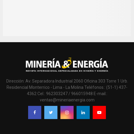
Dirección: Av. Separadora Industrial 2060 Oficina 303 Torre 1 Urb.
Residencial Monterrico - Lima - La Molina Teléfonos.: (51-1) 437-
4362 Cel.: 962303247 / 966015948 E-mail.:
ventas@mineriaenergia.com