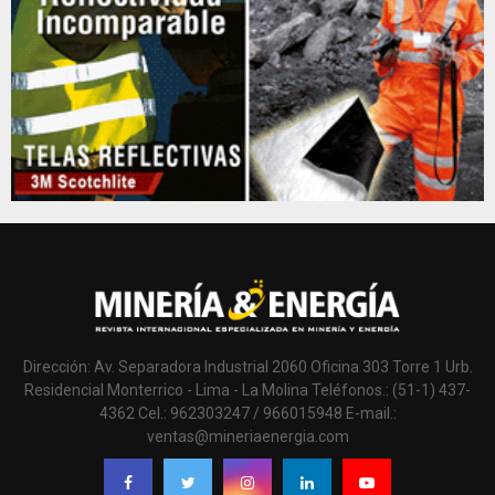
Dirección: Av. Separadora Industrial 2060 Oficina 303 Torre 1 Urb.
Residencial Monterrico - Lima - La Molina Teléfonos.: (51-1) 437-
4362 Cel.: 962303247 / 966015948 E-mail.:
ventas@mineriaenergia.com