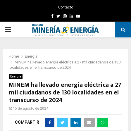
Contacto
Facebook
Twitter
Instagram
Linkedin
Youtube
PRIMARY
MENU
Home
Energía
MINEM ha llevado energía eléctrica a 27 mil ciudadanos de 130
localidades en el transcurso de 2024
Energía
MINEM ha llevado energía eléctrica a 27
mil ciudadanos de 130 localidades en el
transcurso de 2024
15 de agosto de 2024
COMPARTIR