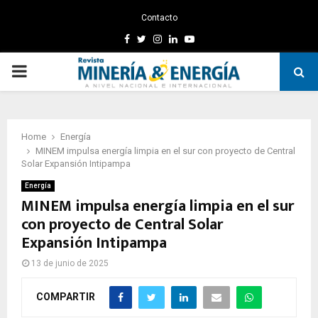
Contacto
Facebook
Twitter
Instagram
Linkedin
Youtube
PRIMARY
MENU
Home
Energía
MINEM impulsa energía limpia en el sur con proyecto de Central
Solar Expansión Intipampa
Energía
MINEM impulsa energía limpia en el sur
con proyecto de Central Solar
Expansión Intipampa
13 de junio de 2025
COMPARTIR