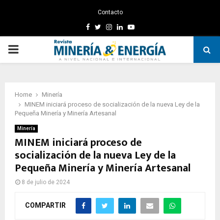
Contacto
Facebook
Twitter
Instagram
Linkedin
Youtube
PRIMARY
MENU
Home
Minería
MINEM iniciará proceso de socialización de la nueva Ley de la
Pequeña Minería y Minería Artesanal
Minería
MINEM iniciará proceso de
socialización de la nueva Ley de la
Pequeña Minería y Minería Artesanal
8 de julio de 2024
COMPARTIR