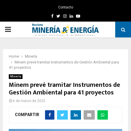
Contacto
Facebook
Twitter
Instagram
Linkedin
Youtube
PRIMARY
MENU
Home
Minería
Minem prevé tramitar Instrumentos de Gestión Ambiental para
41 proyectos
Minería
Minem prevé tramitar Instrumentos de
Gestión Ambiental para 41 proyectos
6 de marzo de 2025
COMPARTIR