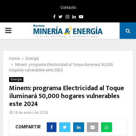
Contacto
Facebook
Twitter
Instagram
Linkedin
Youtube
PRIMARY
MENU
Home
Energía
Minem: programa Electricidad al Toque iluminará 50,000
hogares vulnerables este 2024
Energía
Minem: programa Electricidad al Toque
iluminará 50,000 hogares vulnerables
este 2024
18 de enero de 2024
COMPARTIR