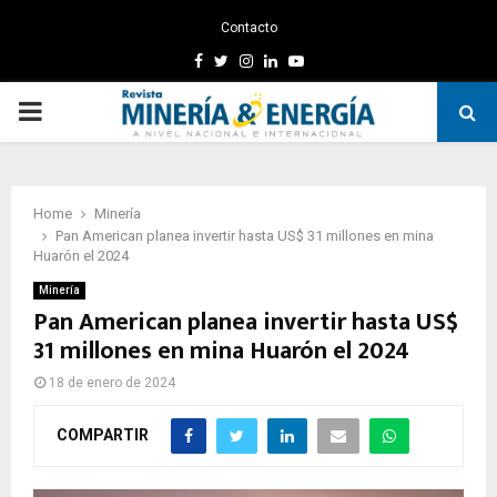
Contacto
Facebook
Twitter
Instagram
Linkedin
Youtube
PRIMARY
MENU
Home
Minería
Pan American planea invertir hasta US$ 31 millones en mina
Huarón el 2024
Minería
Pan American planea invertir hasta US$
31 millones en mina Huarón el 2024
18 de enero de 2024
COMPARTIR