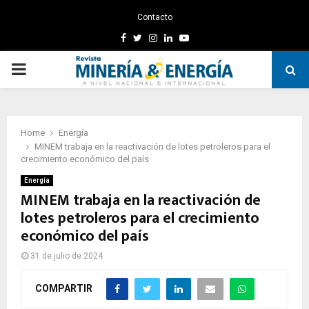
Contacto
Facebook
Twitter
Instagram
Linkedin
Youtube
PRIMARY
MENU
Home
Energía
MINEM trabaja en la reactivación de lotes petroleros para el
crecimiento económico del país
Energía
MINEM trabaja en la reactivación de
lotes petroleros para el crecimiento
económico del país
31 de julio de 2024
COMPARTIR