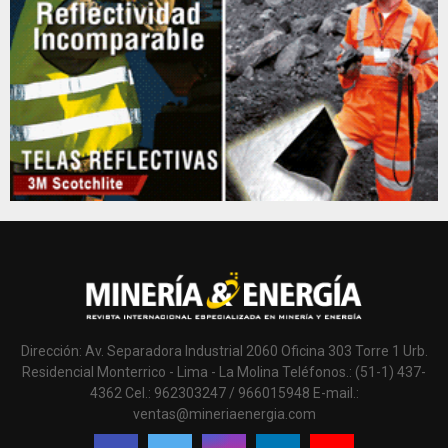
Dirección: Av. Separadora Industrial 2060 Oficina 303 Torre 1 Urb.
Residencial Monterrico - Lima - La Molina Teléfonos.: (51-1) 437-
4362 Cel.: 962303247 / 966015948 E-mail.:
ventas@mineriaenergia.com