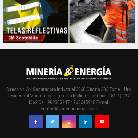
Dirección: Av. Separadora Industrial 2060 Oficina 303 Torre 1 Urb.
Residencial Monterrico - Lima - La Molina Teléfonos.: (51-1) 437-
4362 Cel.: 962303247 / 966015948 E-mail.:
ventas@mineriaenergia.com