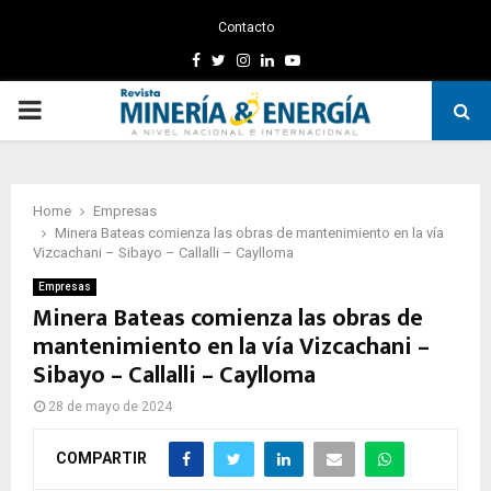
Contacto
Facebook
Twitter
Instagram
Linkedin
Youtube
PRIMARY
MENU
Home
Empresas
Minera Bateas comienza las obras de mantenimiento en la vía
Vizcachani – Sibayo – Callalli – Caylloma
Empresas
Minera Bateas comienza las obras de
mantenimiento en la vía Vizcachani –
Sibayo – Callalli – Caylloma
28 de mayo de 2024
COMPARTIR