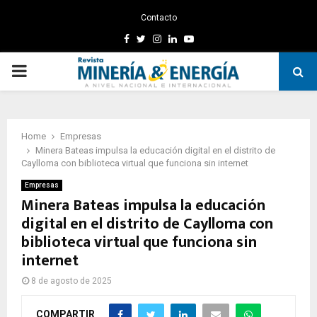
Contacto
Facebook
Twitter
Instagram
Linkedin
Youtube
PRIMARY
MENU
Home
Empresas
Minera Bateas impulsa la educación digital en el distrito de
Caylloma con biblioteca virtual que funciona sin internet
Empresas
Minera Bateas impulsa la educación
digital en el distrito de Caylloma con
biblioteca virtual que funciona sin
internet
8 de agosto de 2025
COMPARTIR