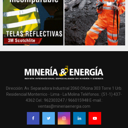
Dirección: Av. Separadora Industrial 2060 Oficina 303 Torre 1 Urb.
Residencial Monterrico - Lima - La Molina Teléfonos.: (51-1) 437-
4362 Cel.: 962303247 / 966015948 E-mail.:
ventas@mineriaenergia.com