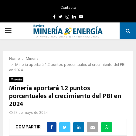
Contacto
Facebook
Twitter
Instagram
Linkedin
Youtube
PRIMARY
MENU
Home
Minería
Minería aportará 1.2 puntos porcentuales al crecimiento del PBI
en 2024
Minería
Minería aportará 1.2 puntos
porcentuales al crecimiento del PBI en
2024
27 de mayo de 2024
COMPARTIR