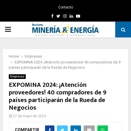
Contacto
Facebook
Twitter
Instagram
Linkedin
Youtube
PRIMARY
MENU
Home
Empresas
EXPOMINA 2024: ¡Atención proveedores! 40 compradores de 9
países participarán de la Rueda de Negocios
Empresas
EXPOMINA 2024: ¡Atención
proveedores! 40 compradores de 9
países participarán de la Rueda de
Negocios
27 de mayo de 2024
COMPARTIR