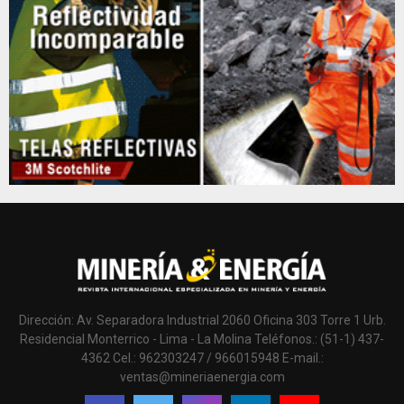
Dirección: Av. Separadora Industrial 2060 Oficina 303 Torre 1 Urb.
Residencial Monterrico - Lima - La Molina Teléfonos.: (51-1) 437-
4362 Cel.: 962303247 / 966015948 E-mail.:
ventas@mineriaenergia.com